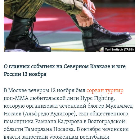
РАСПИСАНИЕ ВЕЩАНИЯ
ПОДПИШИТЕСЬ НА РАССЫЛКУ
СОЦИАЛЬНЫЕ СЕТИ
О главных событиях на Северном Кавказе и юге
России 13 ноября
Все сайты РСЕ/РС
В Москве вечером 12 ноября был
сорван турнир
поп-ММА любительской лиги Hype Fighting,
которую организовал чеченский блогер Мухаммед
Носаев (Альфредо Аудиторе), сын общественного
помощника Рамзана Кадырова в Волгоградской
области Тамерлана Носаева. В октябре чеченские
власти запретили уроженцам республики