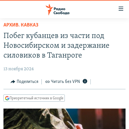
Ссылки
для
упрощенного
АРХИВ. КАВКАЗ
ПРОГРАММЫ
доступа
Побег кубанцев из части под
ПОДКАСТЫ
Вернуться
Новосибирском и задержание
к
АВТОРСКИЕ ПРОЕКТЫ
силовиков в Таганроге
основному
ЦИТАТЫ СВОБОДЫ
содержанию
13 ноября 2024
Вернутся
МНЕНИЯ
к
Поделиться
Читать без VPN
КУЛЬТУРА
главной
навигации
IDEL.РЕАЛИИ
Приоритетный источник в Google
Вернутся
КАВКАЗ.РЕАЛИИ
к
СЕВЕР.РЕАЛИИ
поиску
СИБИРЬ.РЕАЛИИ