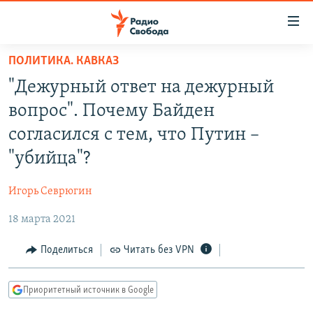
Ссылки
для
упрощенного
ПОЛИТИКА. КАВКАЗ
ПРОГРАММЫ
доступа
"Дежурный ответ на дежурный
ПОДКАСТЫ
Вернуться
вопрос". Почему Байден
к
АВТОРСКИЕ ПРОЕКТЫ
согласился с тем, что Путин –
основному
ЦИТАТЫ СВОБОДЫ
содержанию
"убийца"?
Вернутся
МНЕНИЯ
к
Игорь Севрюгин
КУЛЬТУРА
главной
18 марта 2021
навигации
IDEL.РЕАЛИИ
Вернутся
КАВКАЗ.РЕАЛИИ
Поделиться
Читать без VPN
к
СЕВЕР.РЕАЛИИ
поиску
Приоритетный источник в Google
СИБИРЬ.РЕАЛИИ