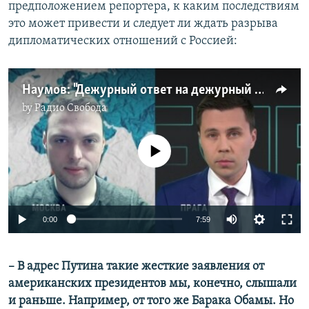
предположением репортера, к каким последствиям
это может привести и следует ли ждать разрыва
дипломатических отношений с Россией:
Наумов: "Дежурный ответ на дежурный вопрос"
by
Радио Свобода
No media source currently available
Auto
0:00
7:59
240p
– В адрес Путина такие жесткие заявления от
360p
американских президентов мы, конечно, слышали
Auto
240p
360p
480p
480p
и раньше. Например, от того же Барака Обамы. Но