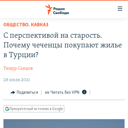
Ссылки
для
упрощенного
ОБЩЕСТВО. КАВКАЗ
ПРОГРАММЫ
доступа
С перспективой на старость.
ПОДКАСТЫ
Вернуться
Почему чеченцы покупают жилье
к
АВТОРСКИЕ ПРОЕКТЫ
в Турции?
основному
ЦИТАТЫ СВОБОДЫ
содержанию
Тимур Саидов
Вернутся
МНЕНИЯ
к
28 июля 2021
КУЛЬТУРА
главной
навигации
IDEL.РЕАЛИИ
Поделиться
Читать без VPN
Вернутся
КАВКАЗ.РЕАЛИИ
к
Приоритетный источник в Google
СЕВЕР.РЕАЛИИ
поиску
СИБИРЬ.РЕАЛИИ