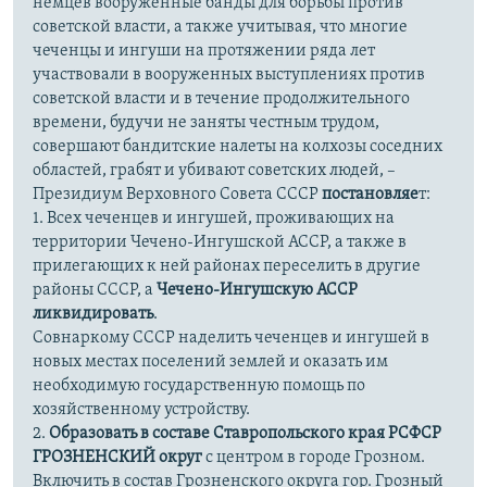
немцев вооруженные банды для борьбы против
советской власти, а также учитывая, что многие
чеченцы и ингуши на протяжении ряда лет
участвовали в вооруженных выступлениях против
советской власти и в течение продолжительного
времени, будучи не заняты честным трудом,
совершают бандитские налеты на колхозы соседних
областей, грабят и убивают советских людей, –
Президиум Верховного Совета СССР
постановляе
т:
1. Всех чеченцев и ингушей, проживающих на
территории Чечено-Ингушской АССР, а также в
прилегающих к ней районах переселить в другие
районы СССР, а
Чечено-Ингушскую АССР
ликвидировать
.
Совнаркому СССР наделить чеченцев и ингушей в
новых местах поселений землей и оказать им
необходимую государственную помощь по
хозяйственному устройству.
2.
Образовать в составе Ставропольского края РСФСР
ГРОЗНЕНСКИЙ округ
с центром в городе Грозном.
Включить в состав Грозненского округа гор. Грозный