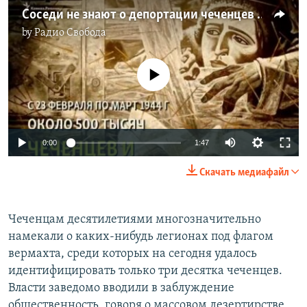
Соседи не знают о депортации чеченцев и ингушей
by
Радио Свобода
No media source currently available
0:00
1:47
Скачать медиафайл
Чеченцам десятилетиями многозначительно
намекали о каких-нибудь легионах под флагом
вермахта, среди которых на сегодня удалось
идентифицировать только три десятка чеченцев.
Власти заведомо вводили в заблуждение
общественность, говоря о массовом дезертирстве