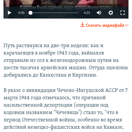
0:00
4:23
Скачать медиафайл
Путь растянулся на две-три недели: как и
карачаевцев в ноябре 1943 года, вайнахов
отправили из сел к железнодорожным путям на
шести тысячах армейских машин. Оттуда эшелоны
добирались до Казахстана и Киргизии.
В указе о ликвидации Чечено-Ингушской АССР от 7
марта 1944 года отмечалось, что причиной
насильственной депортации (операции под
кодовым названием "Чечевица") стало то, "что в
период Отечественной войны, особенно во время
действий немецко-фашистских войск на Кавказе,