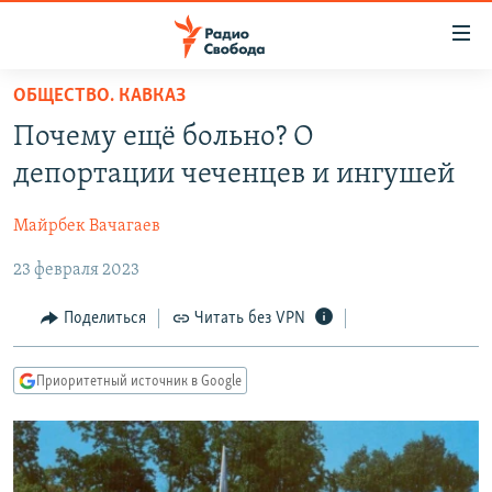
Ссылки
для
упрощенного
ОБЩЕСТВО. КАВКАЗ
ПРОГРАММЫ
доступа
Почему ещё больно? О
ПОДКАСТЫ
Вернуться
депортации чеченцев и ингушей
к
АВТОРСКИЕ ПРОЕКТЫ
основному
Майрбек Вачагаев
ЦИТАТЫ СВОБОДЫ
содержанию
Вернутся
23 февраля 2023
МНЕНИЯ
к
КУЛЬТУРА
Поделиться
Читать без VPN
главной
навигации
IDEL.РЕАЛИИ
Вернутся
Приоритетный источник в Google
КАВКАЗ.РЕАЛИИ
к
СЕВЕР.РЕАЛИИ
поиску
СИБИРЬ.РЕАЛИИ