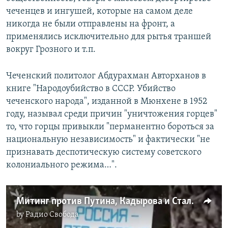
чеченцев и ингушей, которые на самом деле
никогда не были отправлены на фронт, а
применялись исключительно для рытья траншей
вокруг Грозного и т.п.
Чеченский политолог Абдурахман Авторханов в
книге "Народоубийство в СССР. Убийство
чеченского народа", изданной в Мюнхене в 1952
году, называл среди причин "уничтожения горцев"
то, что горцы привыкли "перманентно бороться за
национальную независимость" и фактически "не
признавать деспотическую систему советского
колониального режима…".
Митинг против Путина, Кадырова и Сталина
by
Радио Свобода