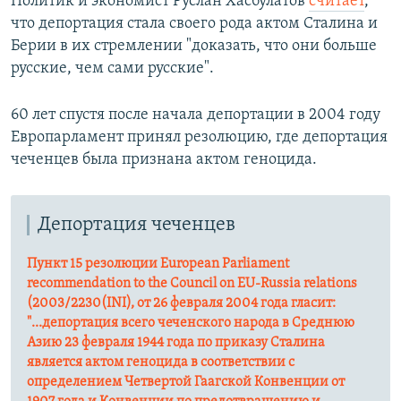
Политик и экономист Руслан Хасбулатов
считает
,
что депортация стала своего рода актом Сталина и
Берии в их стремлении "доказать, что они больше
русские, чем сами русские".
60 лет спустя после начала депортации в 2004 году
Европарламент принял резолюцию, где депортация
чеченцев была признана актом геноцида.
Депортация чеченцев
Пункт 15 резолюции
European Parliament
recommendation to the Council on EU-Russia relations
(2003/2230(INI)​,
от 26 февраля 2004 года гласит:
"...
депортация всего чеченского народа в Среднюю
Азию 23 февраля 1944 года по приказу Сталина
является актом геноцида в соответствии с
определением Четвертой Гаагской Конвенции от