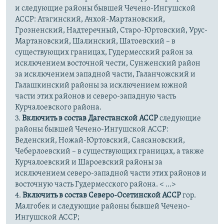
и следующие районы бывшей Чечено-Ингушской
АССР: Атагинский, Ачхой-Мартановский,
Грозненский, Надтеречный, Старо-Юртовский, Урус-
Мартановский, Шалинский, Шатоевский – в
существующих границах, Гудермесский район за
исключением восточной чести, Сунженский район
за исключением западной части, Галанчожский и
Галашкинский районы за исключением южной
части этих районов и северо-западную часть
Курчалоевского района.
3.
Включить в состав Дагестанской АССР
следующие
районы бывшей Чечено-Ингушской АССР:
Веденский, Ножай-Юртовский, Саясановский,
Чеберлоевский – в существующих границах, а также
Курчалоевский и Шароевский районы за
исключением северо-западной части этих районов и
восточную часть Гудермесского района. < ...>
4.
Включить в состав Северо-Осетинской АССР
гор.
Малгобек и следующие районы бывшей Чечено-
Ингушской АССР;