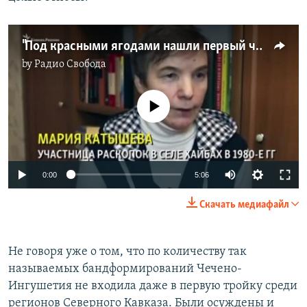
"Под красными ягодами нашли первый череп". О раскопках в Хайбахе
by
Радио Свобода
No media source currently available
0:00
5:06
Скачать медиафайл
Не говоря уже о том, что по количеству так
называемых бандформирований Чечено-
Ингушетия не входила даже в первую тройку среди
регионов Северного Кавказа. Были осуждены и