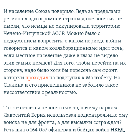
​И население Союза поверило. Ведь за пределами
региона люди огромной страны даже понятия не
имели, что немцы не оккупировали территорию
Чечено-Ингушской АССР. Можно было с
недоумением вопросить: о каком периоде войны
говорится и каком коллаборационизме идёт речь,
если местное население даже в глаза не видело
этих самых немцев? Для того, чтобы перейти на их
сторону, надо было хотя бы пересечь сам фронт,
который
проходил
на подступах к Малгобеку. Но
Сталина и его приспешников не заботило такое
несоответствие с реальностью.
Также остаётся непонятным то, почему нарком
Лаврентий Берия использовал подконтрольные ему
войска не для фронта, а для высылки сограждан?
Речь шла о 164 057 офицерах и бойцах войск НКВД,