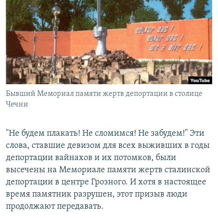
РАСПИСАНИЕ ВЕЩАНИЯ
ПОДПИШИТЕСЬ НА РАССЫЛКУ
СОЦИАЛЬНЫЕ СЕТИ
Бывший Мемориал памяти жертв депортации в столице
Чечни
Все сайты РСЕ/РС
"Не будем плакать! Не сломимся! Не забудем!" Эти
слова, ставшие девизом для всех выживших в годы
депортации вайнахов и их потомков, были
высечены на Мемориале памяти жертв сталинской
депортации в центре Грозного. И хотя в настоящее
время памятник разрушен, этот призыв люди
продолжают передавать.