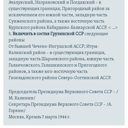
Ачалукский, Назрановский и Пседахский – в
существующих границах, Пригородный район за
исключением его южной части, западную часть
Сунженского района, а также восточную часть
Курпского района Кабардино-Балкарской АССР. < ...>
5.
Включить в состав Грузинской ССР
следующие
районы
От бывшей Чечено-Ингушской АССР; Итум-
Калинский район – в существующих границах,
западную часть Шароевского района, южную часть
Галанчожского, Галашкинского и Пригогодного
районов, а также юго-восточную часть
Гизельдонского района Северо-Осетинской АССР.
Председатель Президиума Верховного Совета ССР – /
М. Калинин/
Секретарь Президиума Верхового Совета ССР – /А.
Горкин/
Москва, Кремль 7 марта 1944 г.