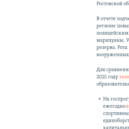
Ростовской об
В отчете подч
регионе повы
полицейскими
марихуаны. У
резерва. Рот
вооруженных с
Для сравнени
2021 году
зал
образовательн
На госпрог
ежегодно
в
спортивных
единоборс
капитальн