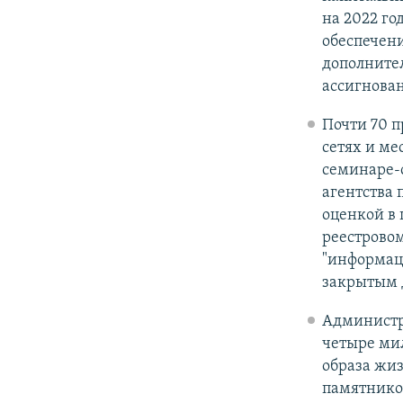
на 2022 го
обеспечени
дополнител
ассигнова
Почти 70 п
сетях и ме
семинаре-
агентства 
оценкой в 
реестровом
"информаци
закрытым д
Администр
четыре мил
образа жи
памятнико