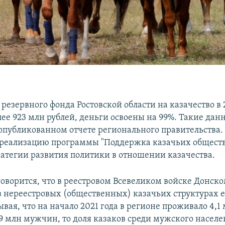
резервного фонда Ростовской области на казачество в 
лее 923 млн рублей, деньги освоены на 99%. Такие дан
 опубликованном отчете регионального правительства.
реализацию программы "Поддержка казачьих обществ
тратегии развития политики в отношении казачества.
говорится, что в реестровом Всевеликом войске Донско
а в нереестровых (общественных) казачьих структурах 
вая, что на начало 2021 года в регионе проживало 4,1
,9 млн мужчин, то доля казаков среди мужского насел