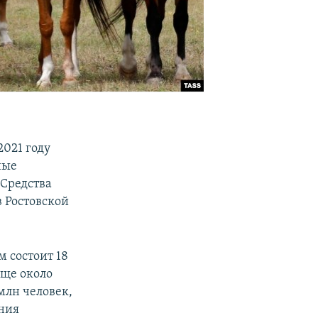
2021 году
ные
 Средства
 Ростовской
м состоит 18
еще около
 млн человек,
ения