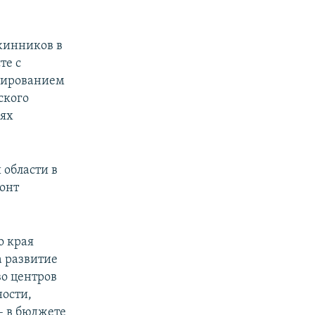
ужинников в
те с
ивированием
ского
иях
 области в
онт
о края
а развитие
во центров
ости,
– в бюджете