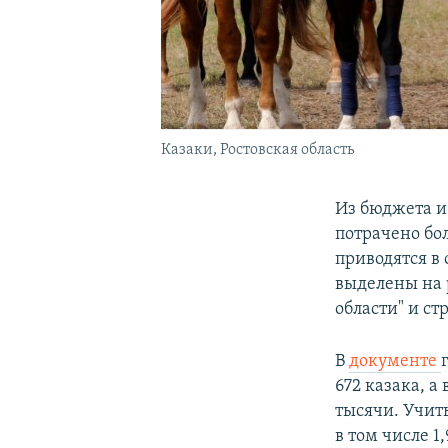
Казаки, Ростовская область
Из бюджета и 
потрачено бо
приводятся в
выделены на 
области" и с
В
документе
672 казака, 
тысячи. Учиты
в том числе 1