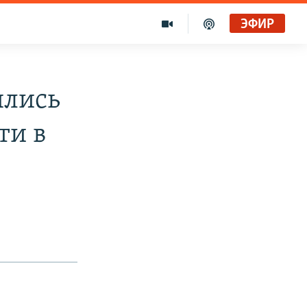
ЭФИР
шлись
ти в