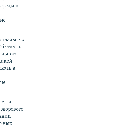
 среды и
ные
социальных
Об этом на
ального
такой
скать в
йне
почти
 здорового
оянии
льных