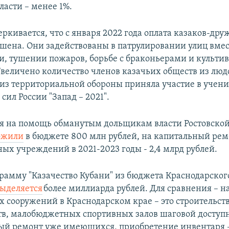
ласти – менее 1%.
еркивается, что с января 2022 года оплата казаков-др
шена. Они задействованы в патрулировании улиц вмес
, тушении пожаров, борьбе с браконьерами и культ
величено количество членов казачьих обществ из люд
а из территориальной обороны приняла участие в учен
ил России "Запад – 2021".
я на помощь обманутым дольщикам власти Ростовской
ожили
в бюджете 800 млн рублей, на капитальный рем
ых учреждений в 2021-2023 годы - 2,4 млрд рублей.
рамму "Казачество Кубани" из бюджета Краснодарског
ыделяется
более миллиарда рублей. Для сравнения – н
 сооружений в Краснодарском крае – это строительст
тв, малобюджетных спортивных залов шаговой доступн
ый ремонт уже имеющихся, приобретение инвентаря 