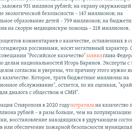
д заложен 931 миллион рублей; на охрану окружающей
е экологической безопасности – 147 миллионов; на
ьное образование детей – 759 миллионов; на бюджет
ния на скорую медицинскую помощь – 218 миллионов.
роцентов комментариев о казачестве, оставленных в 
ссенджерах россиянами, носят негативный характер. 
совещании "Российское казачество"
заявил
глава Федер
по делам национальностей Игорь Баринов. Эксперты с 
целом согласны и уверены, что причину этого нужно и
 казачестве. Которое, тратя бюджетные миллионы на
онное обслуживание", остается, по их оценкам, "кра
ля диалога с обществом и СМИ".
ация Ставрополя в 2020 году
потратила
на казачество 
лиона рублей – в разы больше, чем на популяризацию
зни, восстановление находящихся в удручающем сост
в или обеспечение пожарной безопасности муниципа