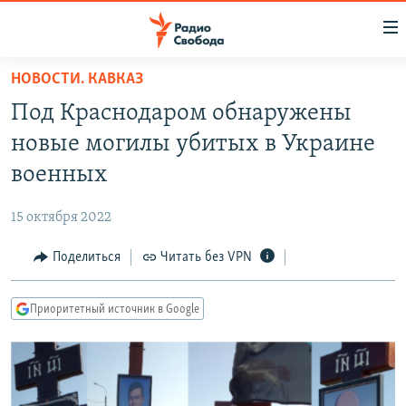
Ссылки
для
упрощенного
НОВОСТИ. КАВКАЗ
ПРОГРАММЫ
доступа
Под Краснодаром обнаружены
ПОДКАСТЫ
Вернуться
новые могилы убитых в Украине
к
АВТОРСКИЕ ПРОЕКТЫ
военных
основному
ЦИТАТЫ СВОБОДЫ
содержанию
15 октября 2022
Вернутся
МНЕНИЯ
к
Поделиться
Читать без VPN
КУЛЬТУРА
главной
навигации
IDEL.РЕАЛИИ
Приоритетный источник в Google
Вернутся
КАВКАЗ.РЕАЛИИ
к
СЕВЕР.РЕАЛИИ
поиску
СИБИРЬ.РЕАЛИИ