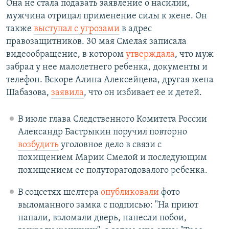
Она не стала подавать заявление о насилии,
мужчина отрицал применение силы к жене. Он
также
выступал с угрозами
в адрес
правозащитников. 30 мая Смелая записала
видеообращение, в котором
утверждала
, что муж
забрал у нее малолетнего ребенка, документы и
телефон. Вскоре Алина Алексейцева, другая жена
Шабазова,
заявила
, что он избивает ее и детей.
В июле глава Следственного Комитета России
Александр Бастрыкин поручил повторно
возбудить
уголовное дело в связи с
похищением Марии Смелой и последующим
похищением ее полуторагодовалого ребенка.
В соцсетях шелтера
опубликовали
фото
выломанного замка с подписью: "На приют
напали, взломали дверь, нанесли побои,