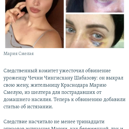
РАСПИСАНИЕ ВЕЩАНИЯ
ПОДПИШИТЕСЬ НА РАССЫЛКУ
СОЦИАЛЬНЫЕ СЕТИ
Мария Смелая
Все сайты РСЕ/РС
Следственный комитет ужесточил обвинение
уроженцу Чечни Чингисхану Шабазову: он выкрал
свою жену, жительницу Краснодара Марию
Смелую, из шелтера для пострадавших от
домашнего насилия. Теперь к обвинению добавили
статью об истязании.
Следствие насчитало не менее тринадцати