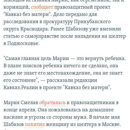
эпизодов истязания Марии, как беременной, так и
кормящей,
сообщает
правозащитный проект
"Кавказ без матери". Дело передано для
расследования в прокуратуру Прикубанского
округа Краснодара. Ранее Шабазову уже вменили
статью о самоуправстве после нападения на шелтер
в Подмосковье.
"Самая главная цель Марии — это вернуть ребенка.
В плане поисков ребенка ничего не сделано, она
даже не знает его местонахождение, она не знает
его состояние", — рассказали редакции
Кавказ.Реалии в проекте "Кавказ без матери".
Мария Смелая
обратилась
к правозащитникам в
конце апреля. Она пожаловалась на домашнее
насилие и угрозы со стороны мужа. В начале мая
Шабазов
похитил
женщину из шелтера в Москве.