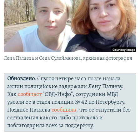
РАСПИСАНИЕ ВЕЩАНИЯ
ПОДПИШИТЕСЬ НА РАССЫЛКУ
СОЦИАЛЬНЫЕ СЕТИ
Лена Патяева и Седа Сулейманова, архивная фотография
Все сайты РСЕ/РС
Обновлено.
Спустя четыре часа после начала
акции полицейские задержали Лену Патяеву.
Как
сообщает
"ОВД-Инфо", сотрудники МВД
увезли ее в отдел полиции № 42 по Петербургу.
Позднее Патяева
сообщила
, что ее отпустили без
составления какого-либо протокола и
поблагодарила всех за поддержку.