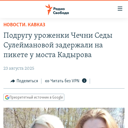
Ссылки
для
упрощенного
НОВОСТИ. КАВКАЗ
ПРОГРАММЫ
доступа
Подругу уроженки Чечни Седы
ПОДКАСТЫ
Вернуться
Сулеймановой задержали на
к
АВТОРСКИЕ ПРОЕКТЫ
пикете у моста Кадырова
основному
ЦИТАТЫ СВОБОДЫ
содержанию
23 августа 2025
Вернутся
МНЕНИЯ
к
Поделиться
Читать без VPN
КУЛЬТУРА
главной
навигации
IDEL.РЕАЛИИ
Приоритетный источник в Google
Вернутся
КАВКАЗ.РЕАЛИИ
к
СЕВЕР.РЕАЛИИ
поиску
СИБИРЬ.РЕАЛИИ