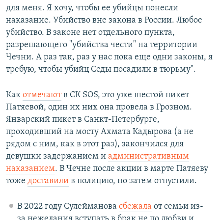
для меня. Я хочу, чтобы ее убийцы понесли
наказание. Убийство вне закона в России. Любое
убийство. В законе нет отдельного пункта,
разрешающего "убийства чести" на территории
Чечни. А раз так, раз у нас пока еще одни законы, я
требую, чтобы убийц Седы посадили в тюрьму".
Как
отмечают
в СК SOS, это уже шестой пикет
Патяевой, один их них она провела в Грозном.
Январский пикет в Санкт-Петербурге,
проходивший на мосту Ахмата Кадырова (а не
рядом с ним, как в этот раз), закончился для
девушки задержанием и
административным
наказанием
. В Чечне после акции в марте Патяеву
тоже
доставили
в полицию, но затем отпустили.
В 2022 году Сулейманова
сбежала
от семьи из-
за нежелания вступать в брак не по любви и