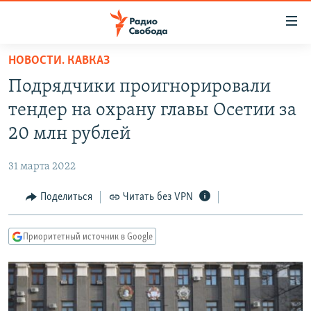
Ссылки
для
упрощенного
НОВОСТИ. КАВКАЗ
ПРОГРАММЫ
доступа
Подрядчики проигнорировали
ПОДКАСТЫ
Вернуться
тендер на охрану главы Осетии за
к
АВТОРСКИЕ ПРОЕКТЫ
20 млн рублей
основному
ЦИТАТЫ СВОБОДЫ
содержанию
31 марта 2022
Вернутся
МНЕНИЯ
к
Поделиться
Читать без VPN
КУЛЬТУРА
главной
навигации
IDEL.РЕАЛИИ
Приоритетный источник в Google
Вернутся
КАВКАЗ.РЕАЛИИ
к
СЕВЕР.РЕАЛИИ
поиску
СИБИРЬ.РЕАЛИИ