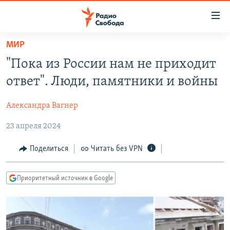
Ссылки
для
упрощенного
МИР
ПРОГРАММЫ
доступа
"Пока из России нам не приходит
ПОДКАСТЫ
Вернуться
ответ". Люди, памятники и войны
к
АВТОРСКИЕ ПРОЕКТЫ
основному
Александра Вагнер
ЦИТАТЫ СВОБОДЫ
содержанию
Вернутся
23 апреля 2024
МНЕНИЯ
к
КУЛЬТУРА
Поделиться
Читать без VPN
главной
навигации
IDEL.РЕАЛИИ
Вернутся
Приоритетный источник в Google
КАВКАЗ.РЕАЛИИ
к
СЕВЕР.РЕАЛИИ
поиску
СИБИРЬ.РЕАЛИИ