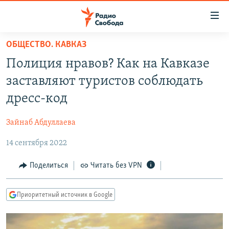
Ссылки
для
упрощенного
ОБЩЕСТВО. КАВКАЗ
ПРОГРАММЫ
доступа
Полиция нравов? Как на Кавказе
ПОДКАСТЫ
Вернуться
заставляют туристов соблюдать
к
АВТОРСКИЕ ПРОЕКТЫ
дресс-код
основному
ЦИТАТЫ СВОБОДЫ
содержанию
Зайнаб Абдуллаева
Вернутся
МНЕНИЯ
к
14 сентября 2022
КУЛЬТУРА
главной
навигации
IDEL.РЕАЛИИ
Поделиться
Читать без VPN
Вернутся
КАВКАЗ.РЕАЛИИ
к
Приоритетный источник в Google
СЕВЕР.РЕАЛИИ
поиску
СИБИРЬ.РЕАЛИИ