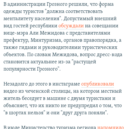
В администрации Грозного решили, что форма
одежды туристов "должна соответствовать
менталитету населения". Допустимый внешний
вид гостей республики
обсуждали
на совещании
вице-мэра Али Межидова
с представителями
префектур, Минтуризма, органов правопорядка, а
также гидами и руководителями туристических
объектов. По словам Межидова, вопрос дресс-кода
становится актуальнее из-за "растущей
популярности Грозного".
Незадолго до этого в инстаграме
опубликовали
видео из чеченской столицы, на котором местный
житель беседует в машине с двумя туристами и
объясняет, что их никто не предупредил о том, что
"в шортах нельзя" и они "друг друга поняли".
В июле Министерство туризма региона
напомнило