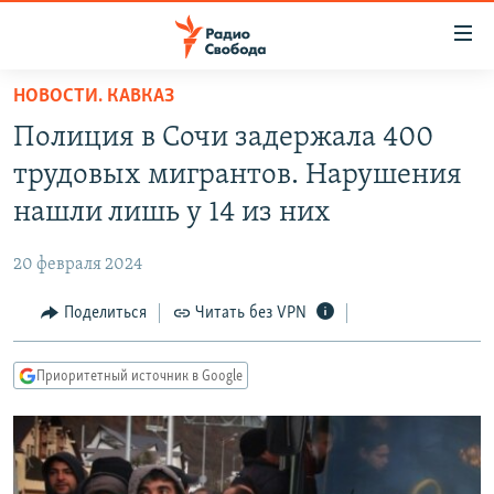
Ссылки
для
упрощенного
НОВОСТИ. КАВКАЗ
ПРОГРАММЫ
доступа
Полиция в Сочи задержала 400
ПОДКАСТЫ
Вернуться
трудовых мигрантов. Нарушения
к
АВТОРСКИЕ ПРОЕКТЫ
нашли лишь у 14 из них
основному
ЦИТАТЫ СВОБОДЫ
содержанию
20 февраля 2024
Вернутся
МНЕНИЯ
к
Поделиться
Читать без VPN
КУЛЬТУРА
главной
навигации
IDEL.РЕАЛИИ
Приоритетный источник в Google
Вернутся
КАВКАЗ.РЕАЛИИ
к
СЕВЕР.РЕАЛИИ
поиску
СИБИРЬ.РЕАЛИИ