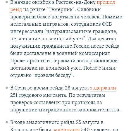
В начале октября в Ростове-на-Дону
прошел
рейд
на рынке "Темерник". Силовики
проверили более полутысячи человек. Помимо
нелегальных мигрантов, сотрудников ФСБ
интересовали "натурализованные граждане,
не вставшие на воинский учет". Два десятка
получивших гражданство России после рейда
были доставлены в военный комиссариат
Пролетарского и Первомайского районов для
постановки на воинский учет. После с ними
отдельно "провели беседу".
В Сочи во время рейда 28 августа
задержали
251 трудового мигранта. По результатам
проверок составлены три протокола за
нарушение миграционного законодательства.
В ходе аналогичного рейда 25 августа в
Краснодаре были
задержаны
540 человек, по