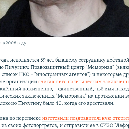
 в 2008 году
 года исполняется 59 лет бывшему сотруднику нефтян
ю Пичугину. Правозащитный центр "Мемориал" (вкл
в список НКО – "иностранных агентов") и некоторые д
ые организации
считают его политическим заключён
ждённый пожизненно, – единственный, чьё имя наход
тических заключённых "Мемориала" на протяжении в
лексею Пичугину было 40, когда его арестовали.
ина по переписке
изготовили поздравительную откры
из своих фотопортретов, и отправили ее в СИЗО "Лефор