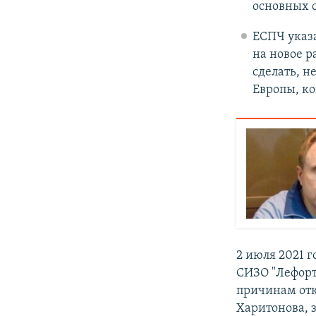
основных с
ЕСПЧ указа
на новое р
сделать, н
Европы, к
2 июля 2021 г
СИЗО "Лефорт
причинам отк
Харитонова, 