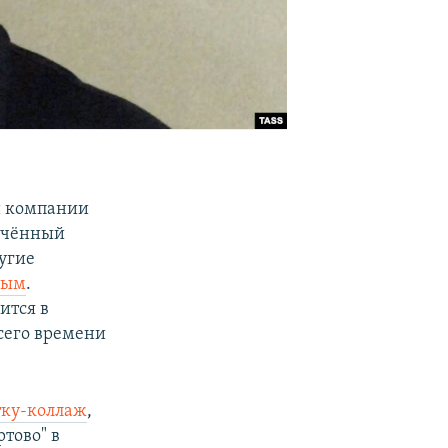
ой компании
ючённый
ругие
ным
.
ится в
сего времени
тку-коллаж
,
тово" в