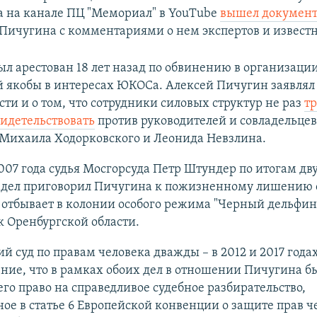
а на канале ПЦ "Мемориал" в YouTube
вышел докумен
 Пичугина с комментариями о нем экспертов и извест
л арестован 18 лет назад по обвинению в организации
 якобы в интересах ЮКОСа. Алексей Пичугин заявлял 
ти и о том, что сотрудники силовых структур не раз
тр
идетельствовать
против руководителей и совладельце
Михаила Ходорковского и Леонида Невзлина.
2007 года судья Мосгорсуда Петр Штундер по итогам дв
 дел приговорил Пичугина к пожизненному лишению 
 отбывает в колонии особого режима "Черный дельфин
 Оренбургской области.
й суд по правам человека дважды – в 2012 и 2017 года
ние, что в рамках обоих дел в отношении Пичугина б
го право на справедливое судебное разбирательство,
ое в статье 6 Европейской конвенции о защите прав ч