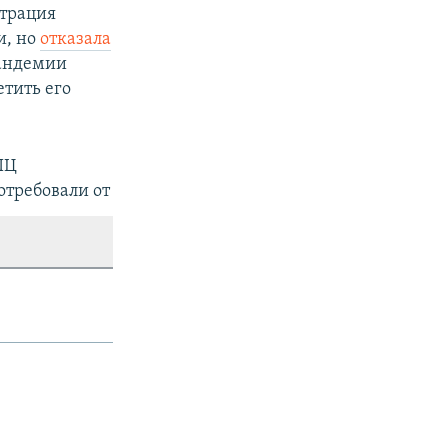
трация
и, но
отказала
пандемии
етить его
ПЦ
отребовали от