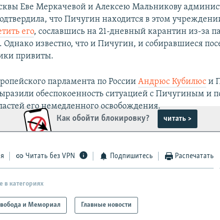
сквы Еве Меркачевой и Алексею Мальникову админис
подтвердила, что Пичугин находится в этом учреждени
етить его
, сославшись на 21-дневный карантин из-за 
 Однако известно, что и Пичугин, и собиравшиеся пос
ики привиты.
ропейского парламента по России
Андрюс Кубилюс
и 
ыразили обеспокоенность ситуацией с Пичугиным и п
ластей его немедленного освобождения.
Как обойти блокировку?
читать >
ся
Читать без VPN
Подпишитесь
Распечатать
е в категориях
вобода и Мемориал
Главные новости