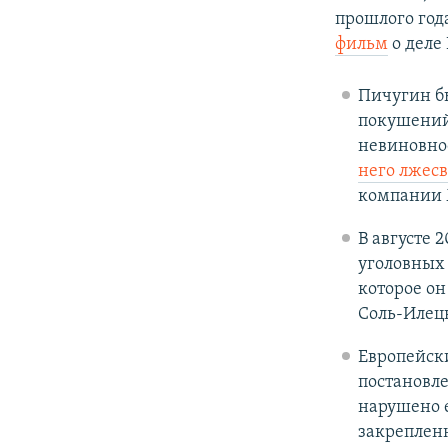
прошлого год
фильм
о деле
Пичугин бы
покушений
невиновнос
него лжесв
компании 
В августе 
уголовных
которое он
Соль-Илецк
Европейски
постановле
нарушено е
закрепленн