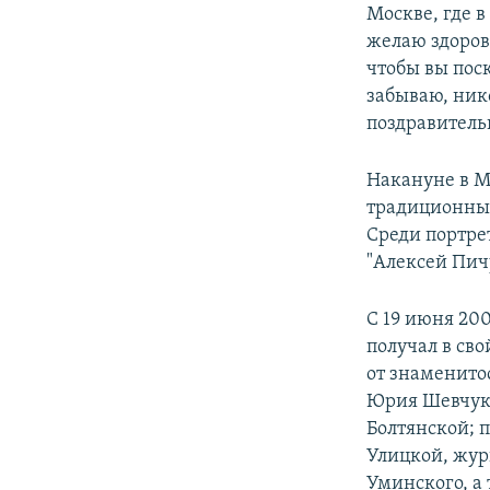
Москве, где 
желаю здоровь
чтобы вы поск
забываю, ник
поздравитель
Накануне в М
традиционный
Среди портре
"Алексей Пич
С 19 июня 20
получал в сво
от знаменито
Юрия Шевчука
Болтянской; 
Улицкой, жур
Уминского, а