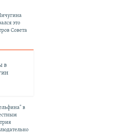
 Пичугина
ался это
тров Совета
ы в
гин
дельфина" в
вестным
итрия
блюдательно