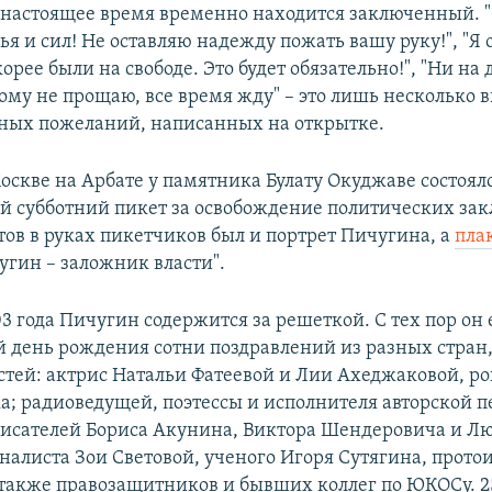
в настоящее время временно находится заключенный. 
я и сил! Не оставляю надежду пожать вашу руку!", "Я 
орее были на свободе. Это будет обязательно!", "Ни на 
ому не прощаю, все время жду" – это лишь несколько 
ных пожеланий, написанных на открытке.
оскве на Арбате у памятника Булату Окуджаве состоял
 субботний пикет за освобождение политических за
тов в руках пикетчиков был и портрет Пичугина, а
пла
угин – заложник власти".
03 года Пичугин содержится за решеткой. С тех пор он
й день рождения сотни поздравлений из разных стран,
стей: актрис Натальи Фатеевой и Лии Ахеджаковой, р
; радиоведущей, поэтессы и исполнителя авторской 
писателей Бориса Акунина, Виктора Шендеровича и 
налиста Зои Световой, ученого Игоря Сутягина, прото
 также правозащитников и бывших коллег по ЮКОСу. 2