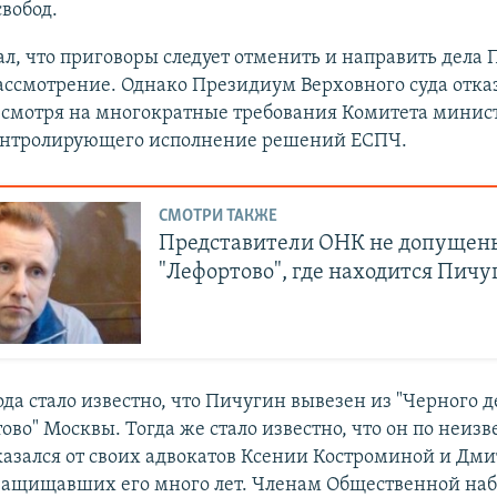
вобод.
л, что приговоры следует отменить и направить дела
ассмотрение. Однако Президиум Верховного суда отказ
есмотря на многократные требования Комитета минис
онтролирующего исполнение решений ЕСПЧ.
СМОТРИ ТАКЖЕ
Представители ОНК не допущен
"Лефортово", где находится Пичу
ода стало известно, что Пичугин вывезен из "Черного 
ово" Москвы. Тогда же стало известно, что он по неиз
азался от своих адвокатов Ксении Костроминой и Дм
защищавших его много лет. Членам Общественной на