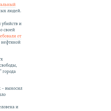
тальный
ных людей.
 убийств и
о своей
ебовали от
в нефтяной
ух
свободы,
" города
х – выносил
ыло
еловека и