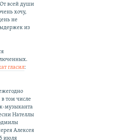
"От всей души
очень хочу,
день не
выдержек из
ся
ключенных.
кат гласил
:
 ежегодно
 в том числе
ок-музыканта
песни Нателлы
Людмилы
иерея Алексея
5 июля