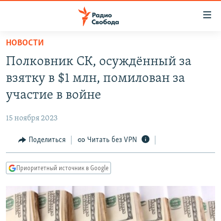
Ссылки
для
упрощенного
НОВОСТИ
ПРОГРАММЫ
доступа
Полковник СК, осуждённый за
ПОДКАСТЫ
Вернуться
взятку в $1 млн, помилован за
к
АВТОРСКИЕ ПРОЕКТЫ
участие в войне
основному
ЦИТАТЫ СВОБОДЫ
содержанию
15 ноября 2023
Вернутся
МНЕНИЯ
к
Поделиться
Читать без VPN
КУЛЬТУРА
главной
навигации
IDEL.РЕАЛИИ
Приоритетный источник в Google
Вернутся
КАВКАЗ.РЕАЛИИ
к
СЕВЕР.РЕАЛИИ
поиску
СИБИРЬ.РЕАЛИИ