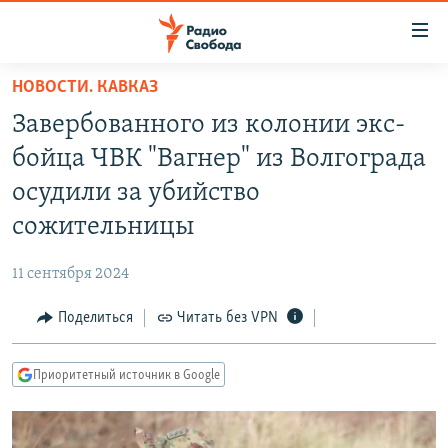
Ссылки
для
упрощенного
НОВОСТИ. КАВКАЗ
ПРОГРАММЫ
доступа
Завербованного из колонии экс-
ПОДКАСТЫ
Вернуться
бойца ЧВК "Вагнер" из Волгограда
к
АВТОРСКИЕ ПРОЕКТЫ
осудили за убийство
основному
ЦИТАТЫ СВОБОДЫ
содержанию
сожительницы
Вернутся
МНЕНИЯ
к
11 сентября 2024
КУЛЬТУРА
главной
Поделиться
Читать без VPN
навигации
IDEL.РЕАЛИИ
Вернутся
КАВКАЗ.РЕАЛИИ
к
Приоритетный источник в Google
СЕВЕР.РЕАЛИИ
поиску
СИБИРЬ.РЕАЛИИ