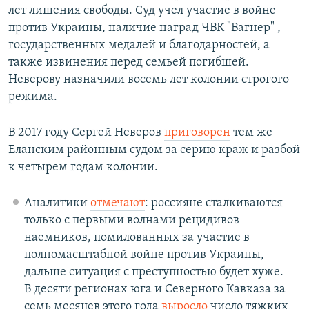
лет лишения свободы. Суд учел участие в войне
против Украины, наличие наград ЧВК "Вагнер" ,
государственных медалей и благодарностей, а
также извинения перед семьей погибшей.
Неверову назначили восемь лет колонии строгого
режима.
В 2017 году Сергей Неверов
приговорен
тем же
Еланским районным судом за серию краж и разбой
к четырем годам колонии.
Аналитики
отмечают
: россияне сталкиваются
только с первыми волнами рецидивов
наемников, помилованных за участие в
полномасштабной войне против Украины,
дальше ситуация с преступностью будет хуже.
В десяти регионах юга и Северного Кавказа за
семь месяцев этого года
выросло
число тяжких