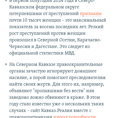
В первом полугодии 2024 года в Северо-
Кавказском федеральном округе
потерпевшими от преступлений
признаны
почти 10 тысяч женщин – это максимальный
показатель за восемь последних лет. Резкий
рост преступлений против женщин
произошел в Северной Осетии, Карачаево-
Черкесии и Дагестане. Это следует из
официальной статистики МВД.
На Северном Кавказе правоохранительные
органы зачастую игнорируют домашнее
насилие, а порой помогают преследователям
найти своих жертв. Для этого их, например,
объявляют "пропавшими без вести" или
заведомо ложно обвиняют в краже. В этом
году стало известно уже о нескольких таких
случаях – сайт Кавказ.Реалии вместе с
правозащитниками
изучал подробности
.