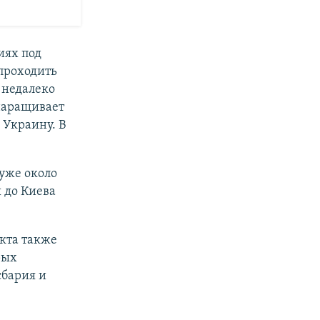
иях под
 проходить
 недалеко
 наращивает
 Украину. В
уже около
 до Киева
икта также
рых
сбария и