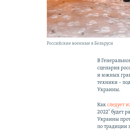
Российские военные в Беларуси
В Генерально
сценария рос
и южных гран
техники – по
Украины.
Как
следует и
2022" будет 
Украины прот
по традиции 