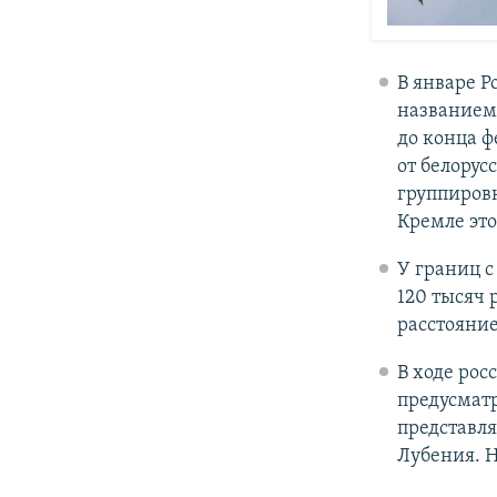
В январе Р
названием 
до конца ф
от белорус
группировк
Кремле это
У границ с
120 тысяч 
расстояние
В ходе рос
предусматр
представля
Лубения. 