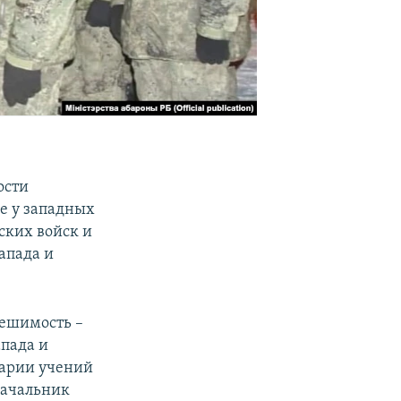
ости
е у западных
ских войск и
апада и
решимость –
апада и
нарии учений
начальник