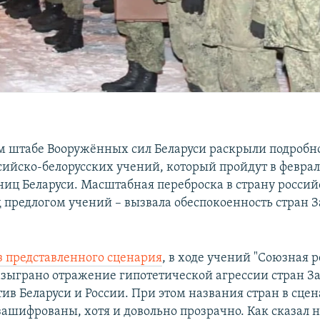
м штабе Вооружённых сил Беларуси раскрыли подробн
сийско-белорусских учений, который пройдут в феврал
иц Беларуси. Масштабная переброска в страну россий
д предлогом учений – вызвала обеспокоенность стран З
з представленного сценария
, в ходе учений "Союзная 
разыграно отражение гипотетической агрессии стран З
ив Беларуси и России. При этом названия стран в сце
зашифрованы, хотя и довольно прозрачно. Как сказал 