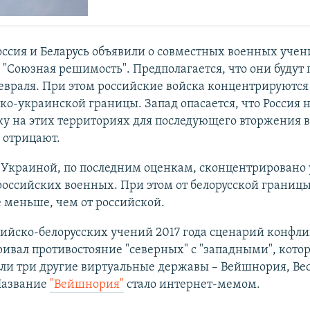
оссия и Беларусь объявили о совместных военных учен
"Союзная решимость". Предполагается, что они будут
евраля. При этом российские войска концентрируются
ско-украинской границы. Запад опасается, что Россия
у на этих территориях для последующего вторжения в
 отрицают.
 Украиной, по последним оценкам, сконцентрировано 
российских военных. При этом от белорусской границы
 меньше, чем от российской.
сийско-белорусских учений 2017 года сценарий конфл
ивал противостояние "северных" с "западными", кото
ли три другие виртуальные державы – Вейшнория, Ве
Название
"Вейшнория"
стало интернет-мемом.