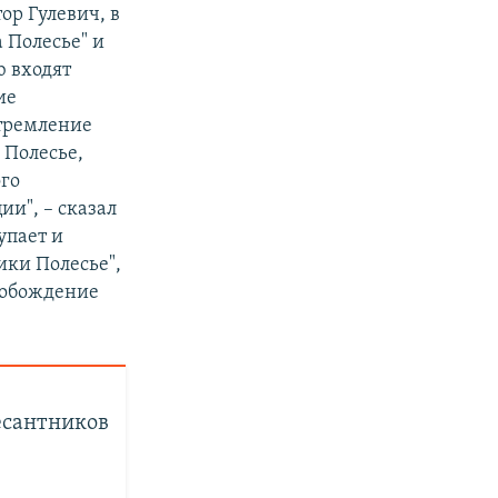
ор Гулевич, в
а Полесье" и
ю входят
ие
стремление
 Полесье,
ого
и", – сказал
упает и
ики Полесье",
свобождение
есантников