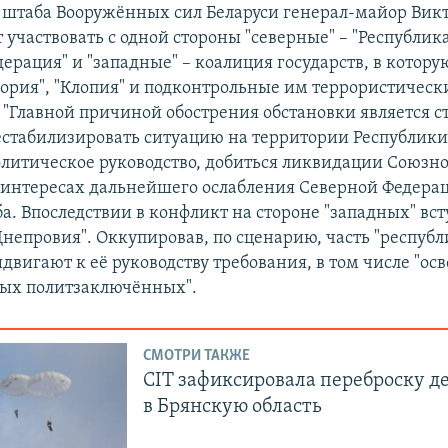
 штаба Вооружённых сил Беларуси генерал-майор Викт
 участвовать с одной стороны "северные" – "Республик
ерация" и "западные" – коалиция государств, в котору
мория", "Клопия" и подконтрольные им террористическ
 "Главной причиной обострения обстановки является 
естабилизировать ситуацию на территории Республики
олитическое руководство, добиться ликвидации Союзн
в интересах дальнейшего ослабления Северной Федераци
а. Впоследствии в конфликт на стороне "западных" вст
Днепровия". Оккупировав, по сценарию, часть "республ
двигают к её руководству требования, в том числе "о
ых политзаключённых".
СМОТРИ ТАКЖЕ
CIT зафиксировала переброску д
в Брянскую область