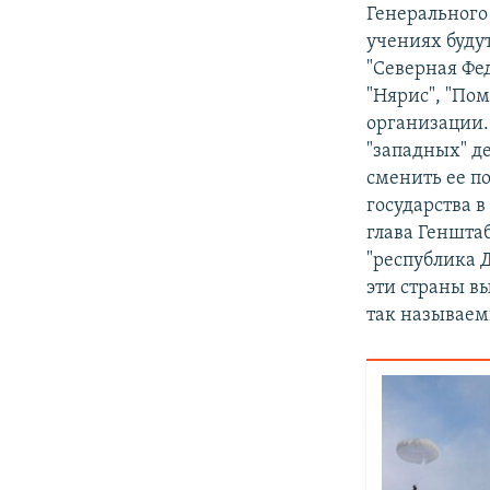
Генерального
учениях будут
"Северная Фед
"Нярис", "По
организации.
"западных" д
сменить ее п
государства 
глава Генштаб
"республика 
эти страны вы
так называем