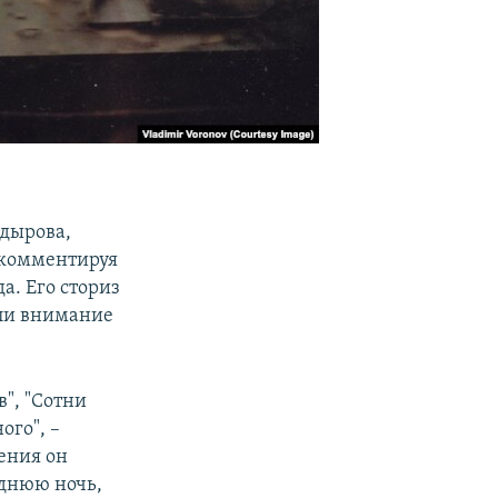
дырова,
 комментируя
а. Его сториз
или внимание
", "Сотни
ого", –
ения он
однюю ночь,