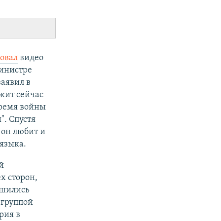
овал
видео
министре
аявил в
ужит сейчас
время войны
". Спустя
 он любит и
 языка.
й
х сторон,
ршились
 группой
рия в