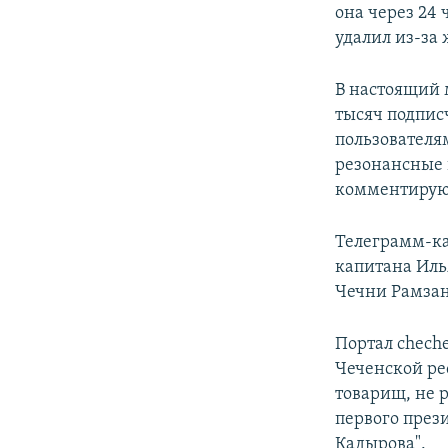
она через 24 
удалил из-за 
В настоящий 
тысяч подпис
пользователя
резонансные 
комментирую
Телеграмм-ка
капитана Илья
Чечни Рамзан
Портал chech
Чеченской ре
товарищ, не 
первого през
Кадырова".