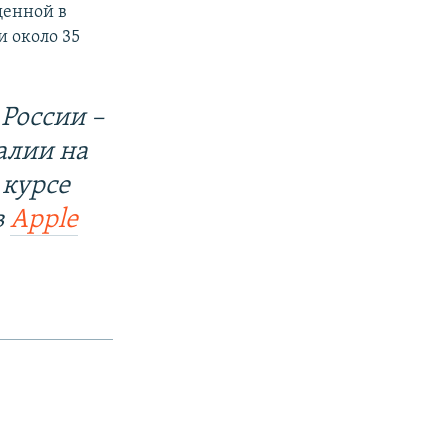
щенной в
 около 35
России –
алии на
 курсе
в
Apple