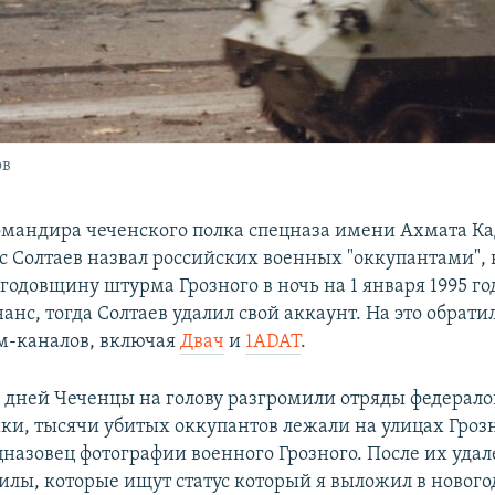
ов
андира чеченского полка спецназа имени Ахмата Ка
с Солтаев назвал российских военных "оккупантами",
годовщину штурма Грозного в ночь на 1 января 1995 год
анс, тогда Солтаев удалил свой аккаунт. На это обрат
м-каналов, включая
Двач
и
1ADAT
.
о дней Чеченцы на голову разгромили отряды федералов
ки, тысячи убитых оккупантов лежали на улицах Грозн
цназовец фотографии военного Грозного. После их удал
билы, которые ищут статус который я выложил в новог