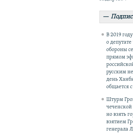
—
Подпис
В 2019 го
о депутате
обороны с
прямом эфи
российской
русским не
день Ханб
общается с
Штурм Гроз
чеченской 
но взять г
взятием Гр
генерала 