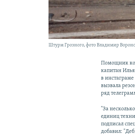
Штурм Грозного, фото Владимир Ворон
Помощник ком
капитан Илья
в инстаграме 
вызвала резон
ряд телеграм
"За нескольк
единиц техни
подписал спе
добавил: "Де