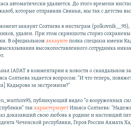
часа автоматически удаляется. До этого времени инста
жалоб, которые отправили Свиньи, мы так с детства ва
момент аккаунт Солтаева в инстаграм (polkovnik__95)
чиков, удален. При этом скриншоты сториз сохранены
ми. В официальном
аккаунте
полка спецназа имени Ка
высказывания высокопоставленного сотрудника никак
т.
нал 1ADAT в комментарии к новости о скандальном з
са Солтаева задается вопросом: "И что теперь, повяжет
а] Кадырова за экстремизм?"
en_warriors95, публикующий видео "о вооруженных си
спублики" так
характеризует
Ильяса Солтаева: "Надеж
раз доказавший свою любовь к родине и настоящий пат
идента Чеченской республики, Героя России Ахмата Х