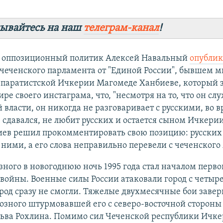
ывайтесь на наш
телеграм-канал
!
ду оппозиционный политик Алексей Навальный
опублик
 чеченского парламента от "Единой России", бывшем 
епаратистской Ичкерии Магомеде Ханбиеве, который з
ре своего инстаграма, что, "несмотря на то, что он сл
 власти, он никогда не разговаривает с русскими, во 
 сдавался, не любит русских и остается сыном Ичкерии
иев решил прокомментировать свою позицию: русских
 ними, а его слова неправильно перевели с чеченского
ного в новогоднюю ночь 1995 года стал началом перво
войны. Военные силы России атаковали город с четыре
ород сразу не смогли. Тяжелые двухмесячные бои заве
озного штурмовавшей его с северо-восточной стороны
Льва Рохлина. Помимо сил Чеченской республики Ичке