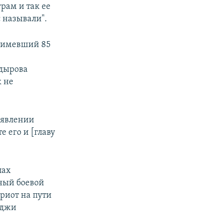
грам и так ее
с называли".
, имевший 85
дырова
 не
аявлении
е его и [главу
лах
ный боевой
риот на пути
аджи