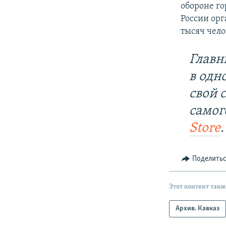
обороне го
России ор
тысяч чело
Главн
в одн
свой 
самог
Store
.
Поделить
Этот контент такж
Архив. Кавказ