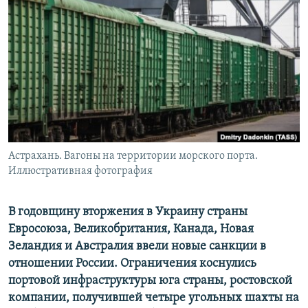
РАСПИСАНИЕ ВЕЩАНИЯ
ПОДПИШИТЕСЬ НА РАССЫЛКУ
СОЦИАЛЬНЫЕ СЕТИ
Астрахань. Вагоны на территории морского порта.
Все сайты РСЕ/РС
Иллюстративная фотография
В годовщину вторжения в Украину страны
Евросоюза, Великобритания, Канада, Новая
Зеландия и Австралия ввели новые санкции в
отношении России. Ограничения коснулись
портовой инфраструктуры юга страны, ростовской
компании, получившей четыре угольных шахты на