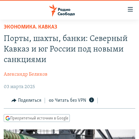
Ссылки
для
упрощенного
ЭКОНОМИКА. КАВКАЗ
ПРОГРАММЫ
доступа
Порты, шахты, банки: Северный
ПОДКАСТЫ
Вернуться
Кавказ и юг России под новыми
к
АВТОРСКИЕ ПРОЕКТЫ
санкциями
основному
ЦИТАТЫ СВОБОДЫ
содержанию
Александр Беликов
Вернутся
МНЕНИЯ
к
03 марта 2025
КУЛЬТУРА
главной
навигации
IDEL.РЕАЛИИ
Поделиться
Читать без VPN
Вернутся
КАВКАЗ.РЕАЛИИ
к
Приоритетный источник в Google
СЕВЕР.РЕАЛИИ
поиску
СИБИРЬ.РЕАЛИИ