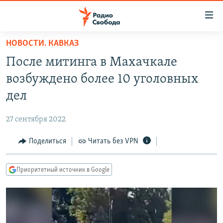
Ссылки
для
упрощенного
НОВОСТИ. КАВКАЗ
ПРОГРАММЫ
доступа
После митинга в Махачкале
ПОДКАСТЫ
Вернуться
возбуждено более 10 уголовных
к
АВТОРСКИЕ ПРОЕКТЫ
дел
основному
ЦИТАТЫ СВОБОДЫ
содержанию
27 сентября 2022
Вернутся
МНЕНИЯ
к
Поделиться
Читать без VPN
КУЛЬТУРА
главной
навигации
IDEL.РЕАЛИИ
Приоритетный источник в Google
Вернутся
КАВКАЗ.РЕАЛИИ
к
СЕВЕР.РЕАЛИИ
поиску
СИБИРЬ.РЕАЛИИ