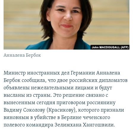
РАСПИСАНИЕ ВЕЩАНИЯ
ПОДПИШИТЕСЬ НА РАССЫЛКУ
СОЦИАЛЬНЫЕ СЕТИ
Анналена Бербок
Все сайты РСЕ/РС
Министр иностранных дел Германии Анналена
Бербок сообщила, что двое российских дипломатов
объявлены нежелательными лицами и будут
высланы из страны. Это решение связано с
вынесенным сегодня приговором россиянину
Вадиму Соколову (Красикову), которого признали
виновным в убийстве в Берлине чеченского
полевого командира Зелимхана Хангошвили.