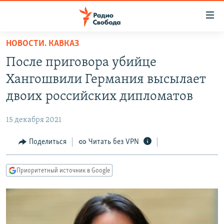
Ссылки
для
упрощенного
НОВОСТИ. КАВКАЗ
ПРОГРАММЫ
доступа
После приговора убийце
ПОДКАСТЫ
Вернуться
Хангошвили Германия высылает
к
АВТОРСКИЕ ПРОЕКТЫ
двоих российских дипломатов
основному
ЦИТАТЫ СВОБОДЫ
содержанию
15 декабря 2021
Вернутся
МНЕНИЯ
к
Поделиться
Читать без VPN
КУЛЬТУРА
главной
навигации
IDEL.РЕАЛИИ
Приоритетный источник в Google
Вернутся
КАВКАЗ.РЕАЛИИ
к
СЕВЕР.РЕАЛИИ
поиску
СИБИРЬ.РЕАЛИИ