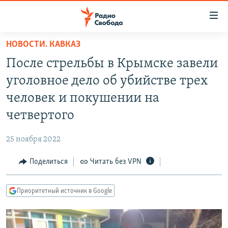
Ссылки
для
упрощенного
НОВОСТИ. КАВКАЗ
ПРОГРАММЫ
доступа
После стрельбы в Крымске завели
ПОДКАСТЫ
Вернуться
уголовное дело об убийстве трех
к
АВТОРСКИЕ ПРОЕКТЫ
человек и покушении на
основному
ЦИТАТЫ СВОБОДЫ
содержанию
четвертого
Вернутся
МНЕНИЯ
к
25 ноября 2022
КУЛЬТУРА
главной
Поделиться
Читать без VPN
навигации
IDEL.РЕАЛИИ
Вернутся
КАВКАЗ.РЕАЛИИ
к
Приоритетный источник в Google
СЕВЕР.РЕАЛИИ
поиску
СИБИРЬ.РЕАЛИИ