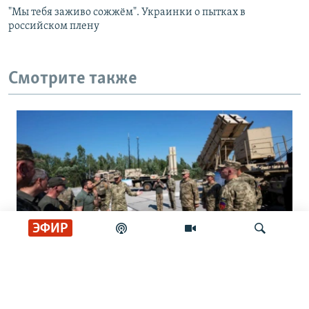
"Мы тебя заживо сожжём". Украинки о пытках в
российском плену
Смотрите также
ЭФИР
"Путин – бандит". Дискуссии в
Искать
Конгрессе США о военной помощи