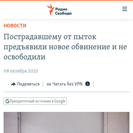
Ссылки
для
упрощенного
НОВОСТИ
ПРОГРАММЫ
доступа
Пострадавшему от пыток
ПОДКАСТЫ
Вернуться
предъявили новое обвинение и не
к
АВТОРСКИЕ ПРОЕКТЫ
освободили
основному
ЦИТАТЫ СВОБОДЫ
содержанию
08 октября 2023
Вернутся
МНЕНИЯ
к
Поделиться
Читать без VPN
КУЛЬТУРА
главной
навигации
IDEL.РЕАЛИИ
Приоритетный источник в Google
Вернутся
КАВКАЗ.РЕАЛИИ
к
СЕВЕР.РЕАЛИИ
поиску
СИБИРЬ.РЕАЛИИ