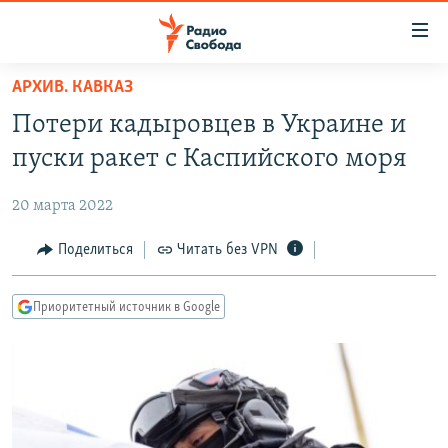
Ссылки
для
упрощенного
АРХИВ. КАВКАЗ
ПРОГРАММЫ
доступа
Потери кадыровцев в Украине и
ПОДКАСТЫ
Вернуться
пуски ракет с Каспийского моря
к
АВТОРСКИЕ ПРОЕКТЫ
основному
20 марта 2022
ЦИТАТЫ СВОБОДЫ
содержанию
Вернутся
МНЕНИЯ
Поделиться
Читать без VPN
к
КУЛЬТУРА
главной
Приоритетный источник в Google
навигации
IDEL.РЕАЛИИ
Вернутся
КАВКАЗ.РЕАЛИИ
к
СЕВЕР.РЕАЛИИ
поиску
СИБИРЬ.РЕАЛИИ