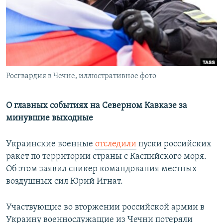
РАСПИСАНИЕ ВЕЩАНИЯ
ПОДПИШИТЕСЬ НА РАССЫЛКУ
СОЦИАЛЬНЫЕ СЕТИ
Росгвардия в Чечне, иллюстративное фото
О главных событиях на Северном Кавказе за
минувшие выходные
Все сайты РСЕ/РС
Украинские военные
отследили
пуски российских
ракет по территории страны с Каспийского моря.
Об этом заявил спикер командования местных
воздушных сил Юрий Игнат.
Участвующие во вторжении российской армии в
Украину военнослужащие из Чечни потеряли