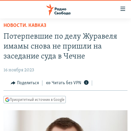
Ссылки
для
упрощенного
НОВОСТИ. КАВКАЗ
ПРОГРАММЫ
доступа
Потерпевшие по делу Журавеля
ПОДКАСТЫ
Вернуться
имамы снова не пришли на
к
АВТОРСКИЕ ПРОЕКТЫ
заседание суда в Чечне
основному
ЦИТАТЫ СВОБОДЫ
содержанию
16 ноября 2023
Вернутся
МНЕНИЯ
к
Поделиться
Читать без VPN
КУЛЬТУРА
главной
навигации
IDEL.РЕАЛИИ
Приоритетный источник в Google
Вернутся
КАВКАЗ.РЕАЛИИ
к
СЕВЕР.РЕАЛИИ
поиску
СИБИРЬ.РЕАЛИИ