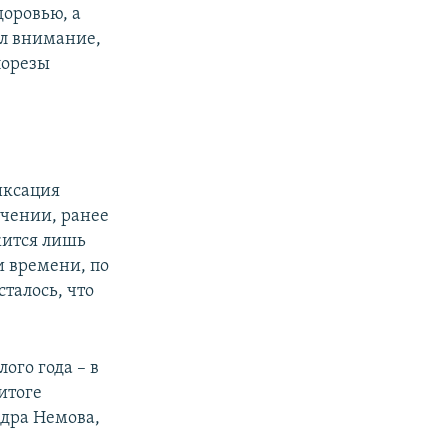
доровью, а
ил внимание,
порезы
фиксация
ючении, ранее
жится лишь
 времени, по
талось, что
ого года – в
 итоге
ндра Немова,