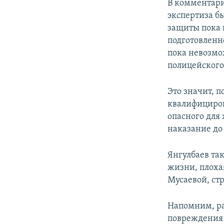
В комментари
экспертиза б
защиты пока н
подготовленн
пока невозмо
полицейского,
Это значит, 
квалифицирова
опасного для
наказание до
Янгулбаев та
жизни, плохая
Мусаевой, с
Напомним, ра
повреждения 