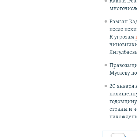
Кавказ.Ре
многочисл
Рамзан Ка
после пох
К угрозам
чиновники.
Янгулбаевы
Правозащи
Мусаеву п
20 января 
похищенную
годовщину
страны и ч
нахождени