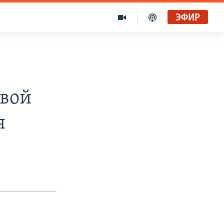
ЭФИР
евой
я