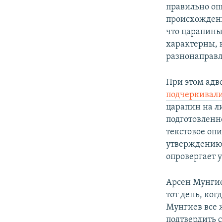
правильно оп
происхождени
что царапины
характерны, 
разнонаправ
При этом адв
подчеркивал
царапин на л
подготовленн
текстовое оп
утверждению 
опровергает 
Арсен Мунги
тот день, ког
Мунгиев все 
подтвердить с