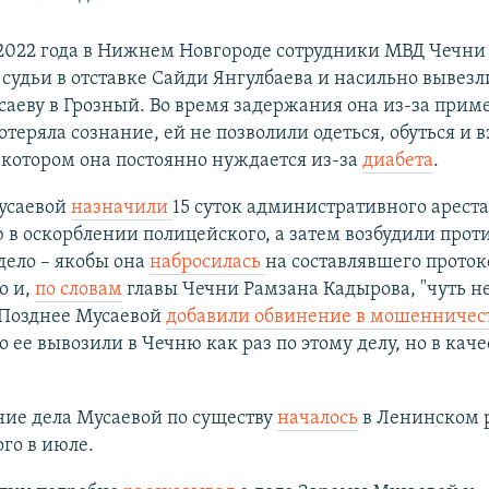
 2022 года в Нижнем Новгороде сотрудники МВД Чечн
 судьи в отставке Сайди Янгулбаева и насильно вывезл
аеву в Грозный. Во время задержания она из-за прим
отеряла сознание, ей не позволили одеться, обуться и в
 котором она постоянно нуждается из-за
диабета
.
усаевой
назначили
15 суток административного ареста
в оскорблении полицейского, а затем возбудили прот
дело – якобы она
набросилась
на составлявшего проток
о и,
по словам
главы Чечни Рамзана Кадырова, "чуть н
. Позднее Мусаевой
добавили обвинение в мошенничес
 ее вывозили в Чечню как раз по этому делу, но в каче
ние дела Мусаевой по существу
началось
в Ленинском 
ого в июле.