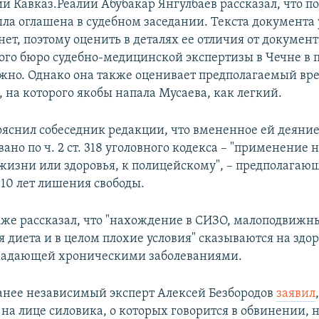
и Кавказ.Реалии Абубакар Янгулбаев рассказал, что п
ыла оглашена в судебном заседании. Текста документа
ет, поэтому оценить в деталях ее отличия от документ
ого бюро судебно-медицинской экспертизы в Чечне в 
жно. Однако она также оценивает предполагаемый вр
 на которого якобы напала Мусаева, как легкий.
пояснил собеседник редакции, что вмененное ей деяние
но по ч. 2 ст. 318 уголовного кодекса – "применение 
 жизни или здоровья, к полицейскому", – предполагаю
 10 лет лишения свободы.
кже рассказал, что "нахождение в СИЗО, малоподвижн
 диета и в целом плохие условия" сказываются на здо
традающей хроническими заболеваниями.
нее независимый эксперт Алексей Безбородов
заявил
на лице силовика, о которых говорится в обвинении, 