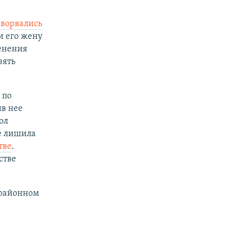
и
ворвались
и его жену
енения
зять
 по
ив нее
ол
е лишила
тве
.
стве
районном