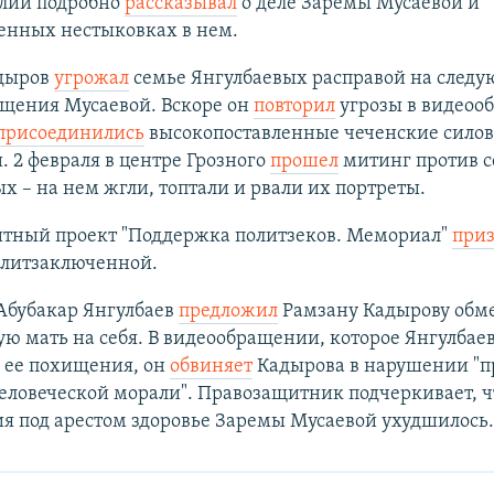
алии подробно
рассказывал
о деле Заремы Мусаевой и
енных нестыковках в нем.
дыров
угрожал
семье Янгулбаевых расправой на след
ищения Мусаевой. Вскоре он
повторил
угрозы в видеоо
присоединились
высокопоставленные чеченские силов
 2 февраля в центре Грозного
прошел
митинг против 
х – на нем жгли, топтали и рвали их портреты.
тный проект "Поддержка политзеков. Мемориал"
при
олитзаключенной.
Абубакар Янгулбаев
предложил
Рамзану Кадырову обм
 мать на себя. В видеообращении, которое Янгулбаев
 ее похищения, он
обвиняет
Кадырова в нарушении "п
еловеческой морали". Правозащитник подчеркивает, чт
я под арестом здоровье Заремы Мусаевой ухудшилось.