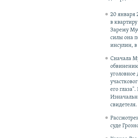
20 января
в квартиру
Зарему Мус
силы она п
инсулин, в
Сначала М
обвинению 
уголовное 
участковог
его глаза"
Изначально
свидетеля.
Рассмотре
суде Грозн