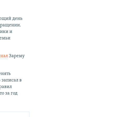
ующий день
бращении.
ики и
семьи
знал
Зарему
енять
 записал в
равил
о за год