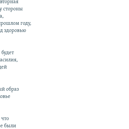
овторная
 у стороны
а,
прошлом году,
ед здоровью
 будет
насилия,
щей
ый образ
ровье
, что
не были