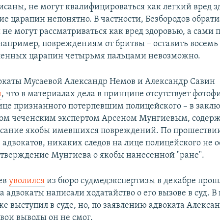
исаны, не могут квалифицироваться как легкий вред з
е царапин непонятно. В частности, Безбородов обрат
 не могут рассматриваться как вред здоровью, а сами 
например, повреждениям от бритвы – оставить восемь
ленных царапин четырьмя пальцами невозможно.
окаты Мусаевой Александр Немов и Александр Савин
и
, что в материалах дела в принципе отсутствует фото
ице признанного потерпевшим полицейского – в закл
ом чеченским экспертом Арсеном Мунгиевым, содер
исание якобы имевшихся повреждений. По прошествии
адвокатов, никаких следов на лице полицейского не ос
утверждение Мунгиева о якобы нанесенной "ране".
ев
уволился
из бюро судмедэкспертизы в декабре прошл
да адвокаты написали ходатайство о его вызове в суд. В
же выступил в суде, но, по заявлению адвоката Алекса
вои выводы он не смог.