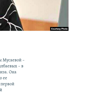
ы Мусаевой –
лбаевых – в
иза. Она
о ее
 первой
ой