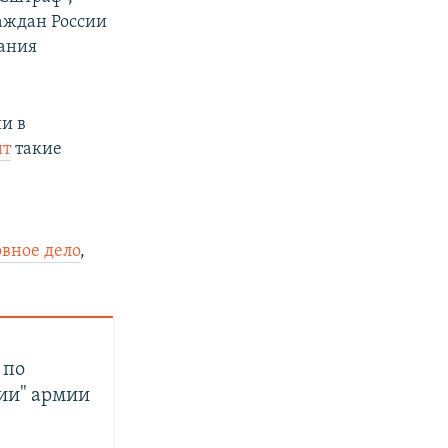
раждан России
лания
и в
ит
такие
овное дело
,
 по
ции" армии