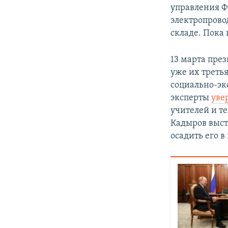
управления Ф
электропрово
складе. Пока 
13 марта пре
уже их треть
социально-эк
эксперты
уве
учителей и те
Кадыров выст
осадить его 