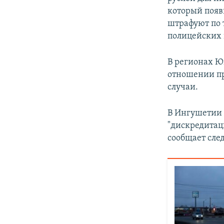
который появ
штрафуют по 
полицейских 
В регионах Ю
отношении пр
случаи.
В Ингушетии 
"дискредитац
сообщает сле