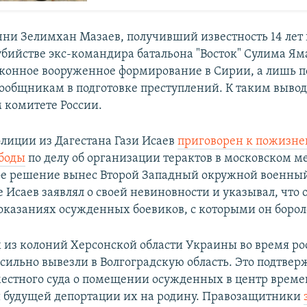
ни Зелимхан Мазаев, получивший известность 14 лет 
убийстве экс-командира батальона "Восток" Сулима Ям
аконное вооруженное формирование в Сирии, а лишь 
общникам в подготовке преступлений. К таким выво
 комитете России.
лиции из Дагестана Гази Исаев
приговорен к пожизн
боды
по делу об организации терактов в московском м
ое решение вынес Второй Западный окружной военный
е Исаев заявлял о своей невиновности и указывал, что
показаниях осужденных боевиков, с которыми он борол
из колоний Херсонской области Украины во время ро
сильно вывезли в Волгоградскую область. Это подтвер
стного суда о помещении осужденных в центр време
 будущей депортации их на родину. Правозащитники