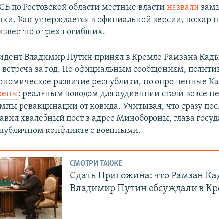
СБ по Ростовской области местные власти
назвали
зам
дки. Как утверждается в официальной версии, пожар 
известно о трех погибших.
зидент Владимир Путин принял в Кремле Рамзана Кады
я встреча за год. По официальным сообщениям, полити
ономическое развитие республики, но опрошенные Ка
рены
: реальным поводом для аудиенции стали вовсе н
мпы ревакцинации от ковида. Учитывая, что сразу пос
авил хвалебный пост в адрес Минобороны, глава госуд
в публичном конфликте с военными.
СМОТРИ ТАКЖЕ
Сдать Пригожина: что Рамзан Ка
Владимир Путин обсуждали в Кр