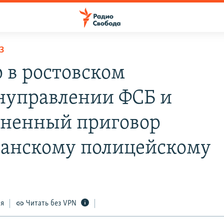
З
 в ростовском
нуправлении ФСБ и
ненный приговор
танскому полицейскому
ся
Читать без VPN