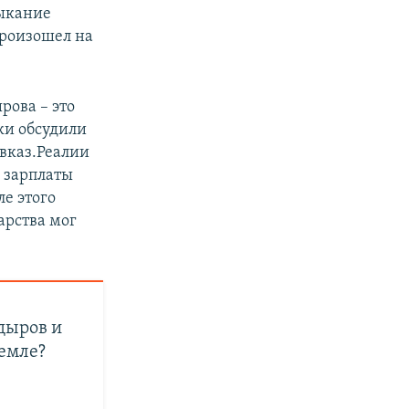
ыкание
произошел на
рова – это
ки обсудили
вказ.Реалии
е зарплаты
ле этого
арства мог
дыров и
емле?