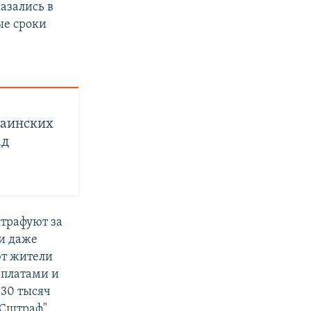
азались в
ые сроки
раинских
ад
штрафуют за
 и даже
ют жители
рплатами и
30 тысяч
ОСштраф",