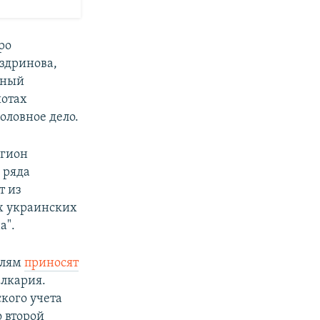
ро
здринова,
нный
шотах
оловное дело.
гион
 ряда
т из
х украинских
а".
елям
приносят
алкария.
кого учета
о второй