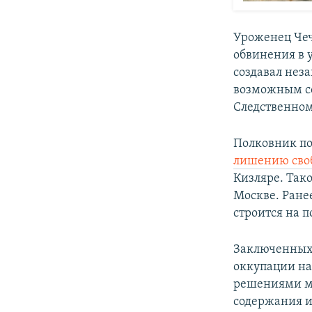
Уроженец Чеч
обвинения в 
создавал нез
возможным со
Следственном
Полковник по
лишению сво
Кизляре. Так
Москве. Ране
строится на 
Заключенных 
оккупации на
решениями ме
содержания и