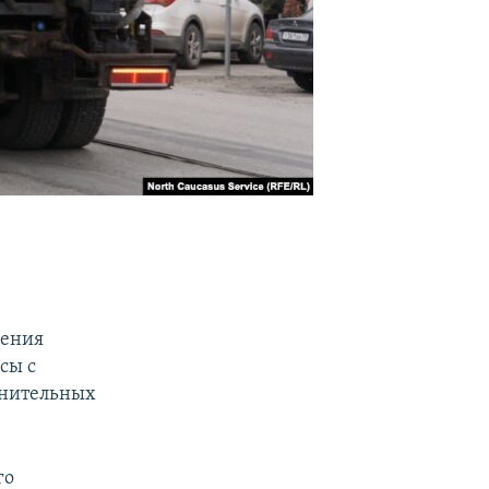
ления
сы с
ранительных
го