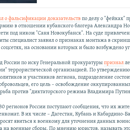
ил о фальсификации доказательств
по делу о "фейках" п
рмию в отношении кубанского блогера Александра Но
 сети под ником "Саня Новокубанск". На суде привлече
иты специалист заявил о признаках монтажа в скрин
 соцсетях, на основании которых и было возбуждено уг
д России по иску Генеральной прокуратуры
признал
ле
сии" террористической организацией. По утверждению
олитиков и участников легиона, подразделение состои
обровольцев, его цель – освобождение оккупированны
орьба против "диктаторского режима Владимира Путин
 30 регионов России поступают сообщения, что их жит
енкомат. В их числе – Дагестан, Кубань и Кабардино-Б
просят явиться к военкому для уточнения данных воинс
ра на военные сборы. По мнению юристов, называть эт