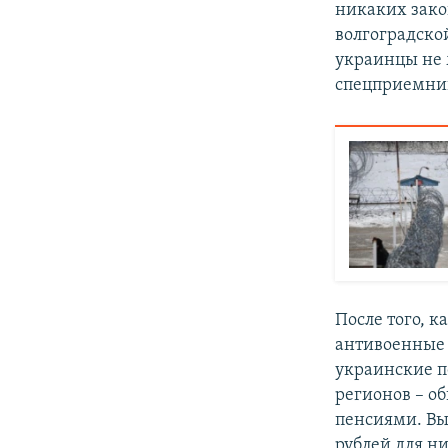
никаких зако
волгоградско
украинцы не 
спецприемни
После того, к
антивоенные 
украинские п
регионов – о
пенсиями. Вы
рублей для ни