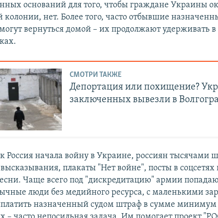
нных оснований для того, чтобы граждане Украины ок
й колонии, нет. Более того, часто отбывшие назначенн
могут вернуться домой – их продолжают удерживать в
ках.
СМОТРИ ТАКЖЕ
Депортация или похищение? Ук
заключенных вывезли в Волгогр
ак Россия начала войну в Украине, россиян тысячами 
высказывания, плакаты "Нет войне", посты в соцсетях
есни. Чаще всего под "дискредитацию" армии попада
бычные люди без медийного ресурса, с маленькими за
платить назначенный судом штраф в сумме минимум 
х – часто непосильная задача. Им помогает проект "Р