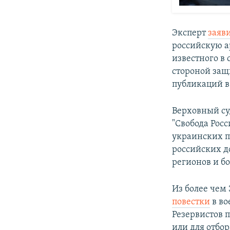
Эксперт
заяв
российскую а
известного в
стороной защ
публикаций в
Верховный су
"Свобода Рос
украинских п
российских д
регионов и б
Из более чем
повестки
в во
Резервистов 
или для отбо