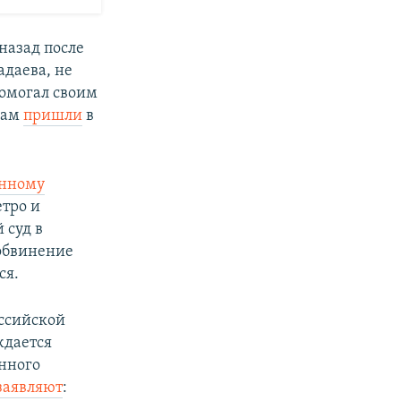
назад после
адаева, не
помогал своим
дам
пришли
в
енному
етро и
 суд в
 обвинение
ся.
ссийской
ждается
нного
заявляют
: