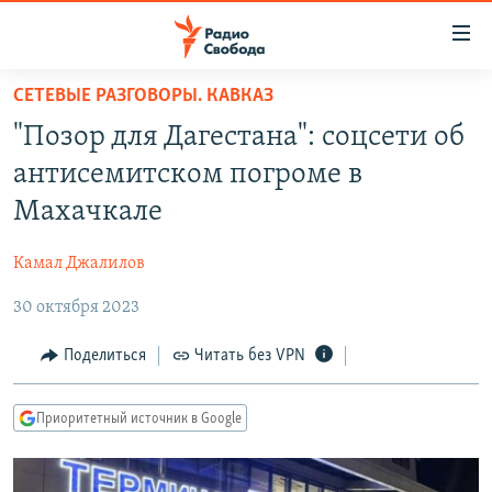
Ссылки
для
упрощенного
СЕТЕВЫЕ РАЗГОВОРЫ. КАВКАЗ
ПРОГРАММЫ
доступа
"Позор для Дагестана": соцсети об
ПОДКАСТЫ
Вернуться
антисемитском погроме в
к
АВТОРСКИЕ ПРОЕКТЫ
Махачкале
основному
ЦИТАТЫ СВОБОДЫ
содержанию
Камал Джалилов
Вернутся
МНЕНИЯ
к
30 октября 2023
КУЛЬТУРА
главной
навигации
IDEL.РЕАЛИИ
Поделиться
Читать без VPN
Вернутся
КАВКАЗ.РЕАЛИИ
к
Приоритетный источник в Google
СЕВЕР.РЕАЛИИ
поиску
СИБИРЬ.РЕАЛИИ