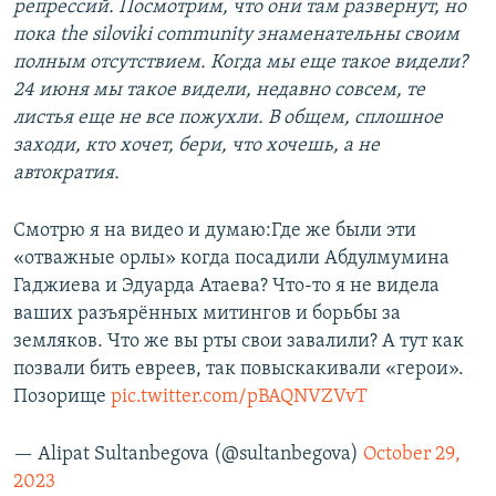
репрессий. Посмотрим, что они там развернут, но
пока the siloviki community знаменательны своим
полным отсутствием. Когда мы еще такое видели?
24 июня мы такое видели, недавно совсем, те
листья еще не все пожухли. В общем, сплошное
заходи, кто хочет, бери, что хочешь, а не
автократия.
Смотрю я на видео и думаю:Где же были эти
«отважные орлы» когда посадили Абдулмумина
Гаджиева и Эдуарда Атаева? Что-то я не видела
ваших разъярённых митингов и борьбы за
земляков. Что же вы рты свои завалили? А тут как
позвали бить евреев, так повыскакивали «герои».
Позорище
pic.twitter.com/pBAQNVZVvT
— Alipat Sultanbegova (@sultanbegova)
October 29,
2023