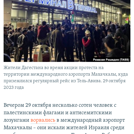
РАСПИСАНИЕ ВЕЩАНИЯ
ПОДПИШИТЕСЬ НА РАССЫЛКУ
СОЦИАЛЬНЫЕ СЕТИ
Жители Дагестана во время акции протеста на
Все сайты РСЕ/РС
территории международного аэропорта Махачкалы, куда
приземлился регулярный рейс из Тель-Авива. 29 октября
2023 года
Вечером 29 октября несколько сотен человек с
палестинскими флагами и антисемитскими
лозунгами
ворвались
в международный аэропорт
Махачкалы – они искали жителей Израиля среди