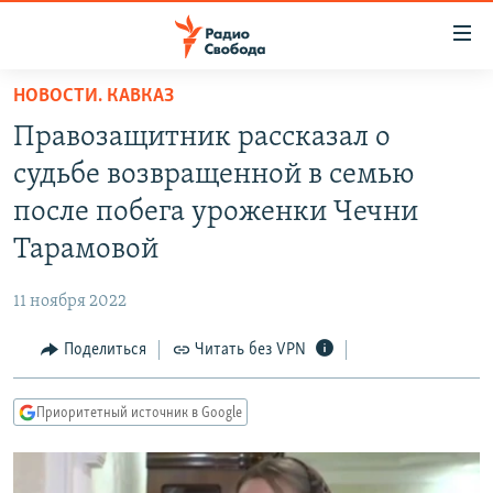
Ссылки
для
упрощенного
НОВОСТИ. КАВКАЗ
ПРОГРАММЫ
доступа
Правозащитник рассказал о
ПОДКАСТЫ
Вернуться
судьбе возвращенной в семью
к
АВТОРСКИЕ ПРОЕКТЫ
после побега уроженки Чечни
основному
ЦИТАТЫ СВОБОДЫ
содержанию
Тарамовой
Вернутся
МНЕНИЯ
к
11 ноября 2022
КУЛЬТУРА
главной
Поделиться
Читать без VPN
навигации
IDEL.РЕАЛИИ
Вернутся
КАВКАЗ.РЕАЛИИ
к
Приоритетный источник в Google
СЕВЕР.РЕАЛИИ
поиску
СИБИРЬ.РЕАЛИИ