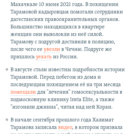
Махачкале 10 июня 2021 года. В похищении
Тарамовой кадыровцам помогали сотрудники
дагестанских правоохранительных органов.
Большинство находящихся в квартире
женщин они выволокли из неё силой.
Тарамову с подругой доставили в полицию,
после чего ее
увезли
в Чечню. Подруге же
пришлось
уехать
из России.
В августе стали известны подробности истории
Тарамовой. Перед побегом из дома и
последующим похищением её на три месяца
помещали
для "лечения" гомосексуальности в
подмосковную клинику Invia Elite, а также
"изгоняли джинна", читая над ней Коран.
В начале сентября прошлого года Халимат
Тарамова записала
видео
, в котором призвала