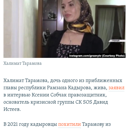
РАСПИСАНИЕ ВЕЩАНИЯ
ПОДПИШИТЕСЬ НА РАССЫЛКУ
СОЦИАЛЬНЫЕ СЕТИ
Халимат Тарамова
Все сайты РСЕ/РС
Халимат Тарамова, дочь одного из приближенных
главы республики Рамзана Кадырова, жива,
заявил
в интервью Ксении Собчак правозащитник,
основатель кризисной группы СК SOS Давид
Истеев.
В 2021 году кадыровцы
похитили
Тарамову из