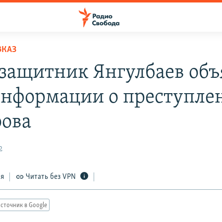
ВКАЗ
защитник Янгулбаев объ
информации о преступле
ова
2
ся
Читать без VPN
сточник в Google