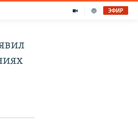
ЭФИР
явил
ниях