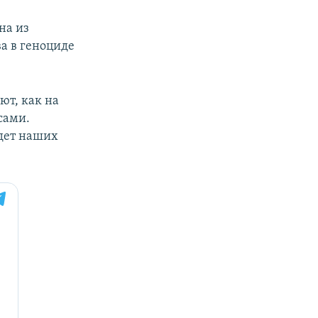
на из
а в геноциде
ют, как на
сами.
едет наших