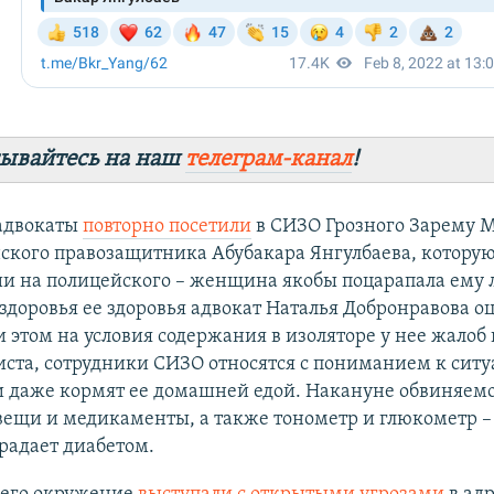
ывайтесь на наш
телеграм-канал
!
 адвокаты
повторно посетили
в СИЗО Грозного Зарему М
нского правозащитника Абубакара Янгулбаева, котору
и на полицейского – женщина якобы поцарапала ему 
здоровья ее здоровья адвокат Наталья Добронравова о
и этом на условия содержания в изоляторе у нее жалоб 
ста, сотрудники СИЗО относятся с пониманием к сит
и даже кормят ее домашней едой. Накануне обвиняем
вещи и медикаменты, а также тонометр и глюкометр –
радает диабетом.