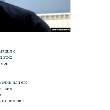
мации о
и этих
е он
 Чечни или его
я, вид
о
ых органов и
.