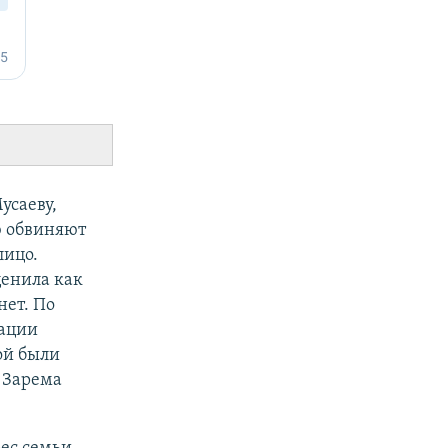
усаеву,
ю обвиняют
лицо.
ценила как
нет. По
уации
ой были
 Зарема