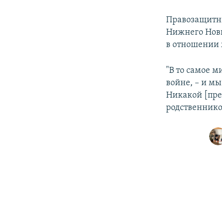
Правозащитни
Нижнего Новг
в отношении 
"В то самое м
войне, – и мы
Никакой [пре
родственников