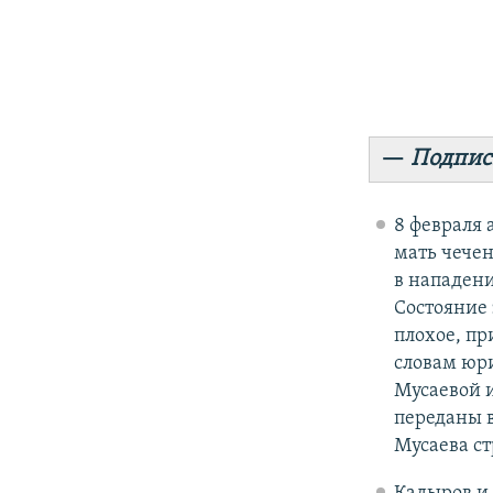
—
Подпис
8 февраля
мать чече
в нападени
Состояние 
плохое, пр
словам юри
Мусаевой 
переданы 
Мусаева ст