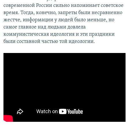
современной России сильно напоминает советское
время. Тогда, конечно, запреты были несравненно
жестче, информации у людей было меньше, но
самое главное над людьми довлела
коммунистическая идеология и эти праздники
были составной частью той идеологии.