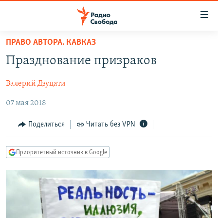
Ссылки
для
упрощенного
ПРАВО АВТОРА. КАВКАЗ
ПРОГРАММЫ
доступа
Празднование призраков
ПОДКАСТЫ
Вернуться
к
Валерий Дзуцати
АВТОРСКИЕ ПРОЕКТЫ
основному
07 мая 2018
ЦИТАТЫ СВОБОДЫ
содержанию
Вернутся
МНЕНИЯ
Поделиться
Читать без VPN
к
КУЛЬТУРА
главной
Приоритетный источник в Google
навигации
IDEL.РЕАЛИИ
Вернутся
КАВКАЗ.РЕАЛИИ
к
СЕВЕР.РЕАЛИИ
поиску
СИБИРЬ.РЕАЛИИ