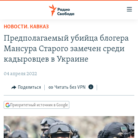
Ссылки
для
упрощенного
НОВОСТИ. КАВКАЗ
ПРОГРАММЫ
доступа
Предполагаемый убийца блогера
ПОДКАСТЫ
Вернуться
Мансура Старого замечен среди
к
АВТОРСКИЕ ПРОЕКТЫ
кадыровцев в Украине
основному
ЦИТАТЫ СВОБОДЫ
содержанию
04 апреля 2022
Вернутся
МНЕНИЯ
к
Поделиться
Читать без VPN
КУЛЬТУРА
главной
навигации
IDEL.РЕАЛИИ
Приоритетный источник в Google
Вернутся
КАВКАЗ.РЕАЛИИ
к
СЕВЕР.РЕАЛИИ
поиску
СИБИРЬ.РЕАЛИИ