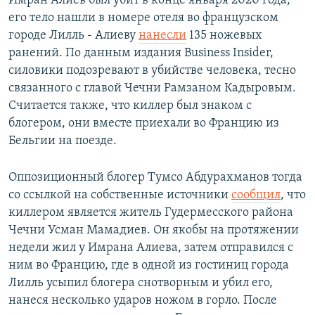
Имран Алиев был убит в конце января 2020 года,
его тело нашли в номере отеля во французском
городе Лилль - Алиеву
нанесли
135 ножевых
ранений. По данным издания Business Insider,
силовики подозревают в убийстве человека, тесно
связанного с главой Чечни Рамзаном Кадыровым.
Считается также, что киллер был знаком с
блогером, они вместе приехали во Францию из
Бельгии на поезде.
Оппозиционный блогер Тумсо Абдурахманов тогда
со ссылкой на собственные источники
сообщил
, что
киллером является житель Гудермесского района
Чечни Усман Мамадиев. Он якобы на протяжении
недели жил у Имрана Алиева, затем отправился с
ним во Францию, где в одной из гостиниц города
Лилль усыпил блогера снотворным и убил его,
нанеся несколько ударов ножом в горло. После