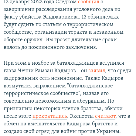
12 декабря 2022 года Следком
сообщил
о
завершении расследования уголовного дела по
факту убийства Эльджаркиева. 13 обвиняемых
будут судить по статьям о террористическом
сообществе, организации теракта и незаконном
обороте оружия. Им грозят длительные сроки
вплоть до пожизненного заключения.
При этом в ноябре за баталхаджинцев вступился
глава Чечни Рамзан Кадыров – он
заявил
, что среди
задержанных есть невиновные. Также Кадыров
возмутился выражением "баталхаджинское
террористическое сообщество", назвав его
совершенно невозможным и абсурдным. По
признанию некоторых членов братства, обыски
после этого
прекратились
. Эксперты
считают
, что в
обмен на вмешательство Кадырова братство и
создало свой отряд для войны против Украины.