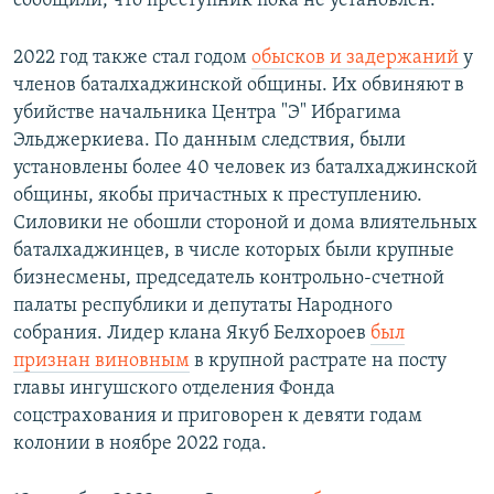
сообщили, что преступник пока не установлен.
2022 год также стал годом
обысков и задержаний
у
членов баталхаджинской общины. Их обвиняют в
убийстве начальника Центра "Э" Ибрагима
Эльджеркиева. По данным следствия, были
установлены более 40 человек из баталхаджинской
общины, якобы причастных к преступлению.
Силовики не обошли стороной и дома влиятельных
баталхаджинцев, в числе которых были крупные
бизнесмены, председатель контрольно-счетной
палаты республики и депутаты Народного
собрания. Лидер клана Якуб Белхороев
был
признан виновным
в крупной растрате на посту
главы ингушского отделения Фонда
соцстрахования и приговорен к девяти годам
колонии в ноябре 2022 года.