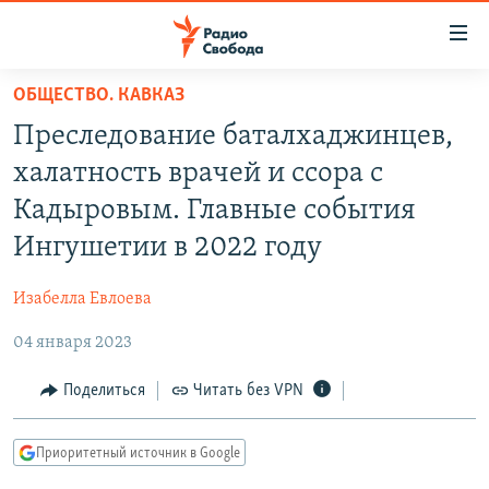
Ссылки
для
упрощенного
ОБЩЕСТВО. КАВКАЗ
ПРОГРАММЫ
доступа
Преследование баталхаджинцев,
ПОДКАСТЫ
Вернуться
халатность врачей и ссора с
к
АВТОРСКИЕ ПРОЕКТЫ
Кадыровым. Главные события
основному
ЦИТАТЫ СВОБОДЫ
содержанию
Ингушетии в 2022 году
Вернутся
МНЕНИЯ
к
Изабелла Евлоева
КУЛЬТУРА
главной
04 января 2023
навигации
IDEL.РЕАЛИИ
Вернутся
КАВКАЗ.РЕАЛИИ
Поделиться
Читать без VPN
к
СЕВЕР.РЕАЛИИ
поиску
Приоритетный источник в Google
СИБИРЬ.РЕАЛИИ