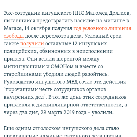
Экс-сотрудник ингушского ППС Магомед Долгиев,
пытавшийся предотвратить насилие на митинге в
Магасе, 14 октября получил
год условного лишения
свободы
после пересмотра дела. Условный срок
также
получили
остальные 12 ингушских
полицейских, обвиненных в неисполнении
приказа. Они встали шеренгой между
митингующими и ОМОНом и вместе со
старейшинами убедили людей разойтись.
Руководство ингушского МВД сочло эти действия
"порочащими честь сотрудников органов
внутренних дел". В тот же день этих сотрудников
привлекли к дисциплинарной ответственности, а
через два дня, 29 марта 2019 года – уволили.
Еще одним отголоском ингушского дела стало
прекращение административного дела против