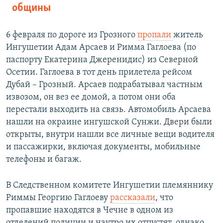
общины
6 февраля по дороге из Грозного
пропали
житель
Ингушетии Адам Арсаев и Римма Гаглоева (по
паспорту Екатерина Джеренидис) из Северной
Осетии. Гаглоева в тот день прилетела рейсом
Дубай – Грозный. Арсаев подрабатывал частным
извозом, он вез ее домой, а потом они оба
перестали выходить на связь. Автомобиль Арсаева
нашли на окраине ингушской Сунжи. Двери были
открыты, внутри нашли все личные вещи водителя
и пассажирки, включая документы, мобильные
телефоны и багаж.
В Следственном комитете Ингушетии племяннику
Риммы Георгию Гаглоеву
рассказали
, что
пропавшие находятся в Чечне в одном из
отделений полиции и наутро их отпустят, однако