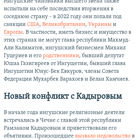
Ингушские чиновники высшего звена также
испытали на себе последствия вторжения в
соседнюю страну – в 2022 году они попали под
санкции
США
,
Великобритании
,
Украины
и
Европы
. В частности, иметь бизнес и имущество в
этих странах не могут глава республики Махмуд-
Али Калиматов, ингушский бизнесмен Михаил
Гуцериев и его
родственники
, бывший депутат
Юшаа Газигиреев от Ингушетии, бывший глава
Ингушетии Юнус-Бек Евкуров, члены Совета
Федерации Мухарбек Барахоев и Белан Хамчиев.
Новый конфликт с Кадыровым
В начале года ингушские религиозные деятели
встречались в Чечне с главой этой республики
Рамзаном Кадыровым и приветствовали его
объятиями. Произошедшее
вызвало недовольство
в