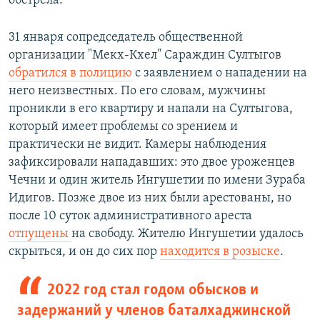
обстрела.
31 января сопредседатель общественной
организации "Мекх-Кхел" Сараждин Султыгов
обратился в полицию
с заявлением о нападении на
него неизвестных. По его словам, мужчины
проникли в его квартиру и напали на Султыгова,
который имеет проблемы со зрением и
практически не видит. Камеры наблюдения
зафиксировали нападавших: это двое уроженцев
Чечни и один житель Ингушетии по имени Зураба
Идигов. Позже двое из них были арестованы, но
после 10 суток административного ареста
отпущены
на свободу. Жителю Ингушетии удалось
скрыться, и он до сих пор
находится в розыске
.
2022 год стал годом обысков и
задержаний у членов баталхаджинской