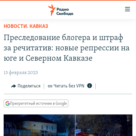
Ссылки
для
упрощенного
НОВОСТИ. КАВКАЗ
ПРОГРАММЫ
доступа
Преследование блогера и штраф
ПОДКАСТЫ
Вернуться
за речитатив: новые репрессии на
к
АВТОРСКИЕ ПРОЕКТЫ
юге и Северном Кавказе
основному
ЦИТАТЫ СВОБОДЫ
содержанию
13 февраля 2023
Вернутся
МНЕНИЯ
к
Поделиться
Читать без VPN
КУЛЬТУРА
главной
навигации
IDEL.РЕАЛИИ
Приоритетный источник в Google
Вернутся
КАВКАЗ.РЕАЛИИ
к
СЕВЕР.РЕАЛИИ
поиску
СИБИРЬ.РЕАЛИИ