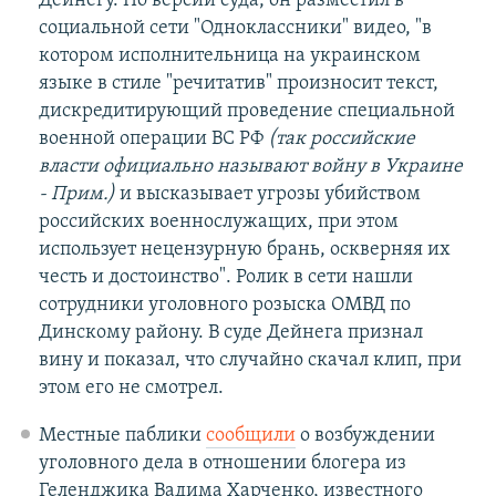
Дейнегу. По версии суда, он разместил в
социальной сети "Одноклассники" видео, "в
котором исполнительница на украинском
языке в стиле "речитатив" произносит текст,
дискредитирующий проведение специальной
военной операции ВС РФ
(так российские
власти официально называют войну в Украине
- Прим.)
и высказывает угрозы убийством
российских военнослужащих, при этом
использует нецензурную брань, оскверняя их
честь и достоинство". Ролик в сети нашли
сотрудники уголовного розыска ОМВД по
Динскому району. В суде Дейнега признал
вину и показал, что случайно скачал клип, при
этом его не смотрел.
Местные паблики
сообщили
о возбуждении
уголовного дела в отношении блогера из
Геленджика Вадима Харченко, известного