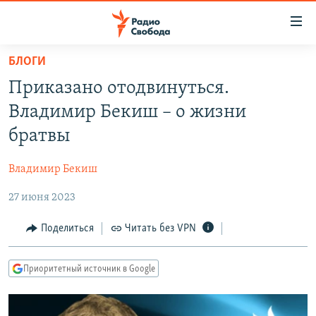
Ссылки
для
упрощенного
БЛОГИ
ПРОГРАММЫ
доступа
Приказано отодвинуться.
ПОДКАСТЫ
Вернуться
Владимир Бекиш – о жизни
к
АВТОРСКИЕ ПРОЕКТЫ
братвы
основному
ЦИТАТЫ СВОБОДЫ
содержанию
Владимир Бекиш
Вернутся
МНЕНИЯ
к
27 июня 2023
КУЛЬТУРА
главной
навигации
IDEL.РЕАЛИИ
Поделиться
Читать без VPN
Вернутся
КАВКАЗ.РЕАЛИИ
к
Приоритетный источник в Google
СЕВЕР.РЕАЛИИ
поиску
СИБИРЬ.РЕАЛИИ