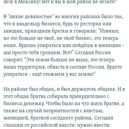
лезу в Мексику! Вот и вы в мой район не лезьте!"
В "лихие девяностые" во многих районах было так,
что к владельцу бизнеса, будь то ресторан или
заводик, приходили братки и говорили: "Извини,
но это больше не твоё, не твой бизнес, это теперь
наше. Будешь упираться или пойдёшь в милицию –
мы просто тебя грохнем. Всё!" Сегодня Россия
говорит: "Эта земля больше не ваша, это теперь
наша территория, область в составе России. Будете
упираться – ещё отожмем у вас земли!"
На районе был общак, и был держатель общака. И в
этот общак братва собирала принудительно с
бизнеса денежку. Чтобы было на что жить братве, а
также на случай неприятностей с властью,
милицией, братвой соседнего района. Сегодня
слышим от российской власти: нужно ввести