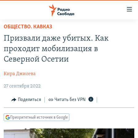
Ссылки
для
упрощенного
ОБЩЕСТВО. КАВКАЗ
ПРОГРАММЫ
доступа
Призвали даже убитых. Как
ПОДКАСТЫ
Вернуться
проходит мобилизация в
к
АВТОРСКИЕ ПРОЕКТЫ
Северной Осетии
основному
ЦИТАТЫ СВОБОДЫ
содержанию
Кира Джиоева
Вернутся
МНЕНИЯ
к
27 сентября 2022
КУЛЬТУРА
главной
навигации
IDEL.РЕАЛИИ
Поделиться
Читать без VPN
Вернутся
КАВКАЗ.РЕАЛИИ
к
Приоритетный источник в Google
СЕВЕР.РЕАЛИИ
поиску
СИБИРЬ.РЕАЛИИ