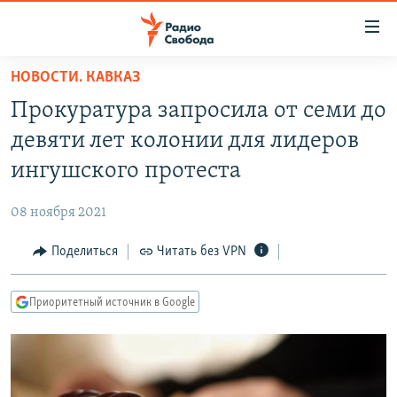
Ссылки
для
упрощенного
НОВОСТИ. КАВКАЗ
ПРОГРАММЫ
доступа
Прокуратура запросила от семи до
ПОДКАСТЫ
Вернуться
девяти лет колонии для лидеров
к
АВТОРСКИЕ ПРОЕКТЫ
ингушского протеста
основному
ЦИТАТЫ СВОБОДЫ
содержанию
08 ноября 2021
Вернутся
МНЕНИЯ
к
Поделиться
Читать без VPN
КУЛЬТУРА
главной
навигации
IDEL.РЕАЛИИ
Приоритетный источник в Google
Вернутся
КАВКАЗ.РЕАЛИИ
к
СЕВЕР.РЕАЛИИ
поиску
СИБИРЬ.РЕАЛИИ