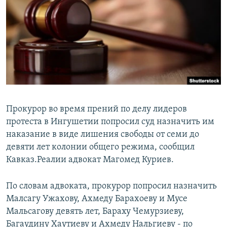
РАСПИСАНИЕ ВЕЩАНИЯ
ПОДПИШИТЕСЬ НА РАССЫЛКУ
СОЦИАЛЬНЫЕ СЕТИ
Прокурор во время прений по делу лидеров
протеста в Ингушетии попросил суд назначить им
Все сайты РСЕ/РС
наказание в виде лишения свободы от семи до
девяти лет колонии общего режима, сообщил
Кавказ.Реалии адвокат Магомед Куриев.
По словам адвоката, прокурор попросил назначить
Малсагу Ужахову, Ахмеду Барахоеву и Мусе
Мальсагову девять лет, Бараху Чемурзиеву,
Багаудину Хаутиеву и Ахмеду Нальгиеву - по