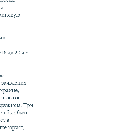
просил
ти
раинскую
ии
15 до 20 лет
да
м заявления
Украине,
 этого он
с оружием. При
ен был быть
ет в
ике юрист,