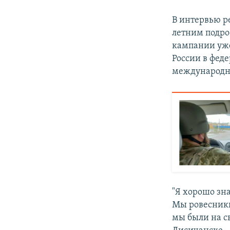
В интервью р
летним подро
кампании уже
России в феде
международн
"Я хорошо зн
Мы ровесники,
мы были на св