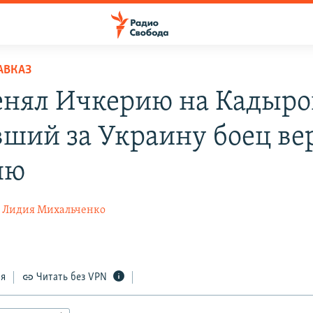
АВКАЗ
нял Ичкерию на Кадыро
вший за Украину боец ве
ню
Лидия Михальченко
ся
Читать без VPN