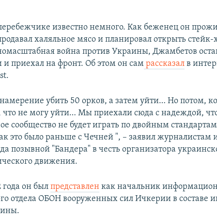
перебежчике известно немного. Как беженец он прожи
продавал халяльное мясо и планировал открыть стейк-х
номасштабная война против Украины, Джамбетов оста
 и приехал на фронт. Об этом он сам
рассказал
в инте
st.
 намерение убить 50 орков, а затем уйти… Но потом, к
л, что не могу уйти… Мы приехали сюда с надеждой, чт
е сообщество не будет играть по двойным стандартам
ак это было раньше с Чечней ", – заявил журналистам 
да позывной "Бандера" в честь организатора украинск
ического движения.
2 года он был
представлен
как начальник информацион
го отдела ОБОН вооруженных сил Ичкерии в составе 
аины.