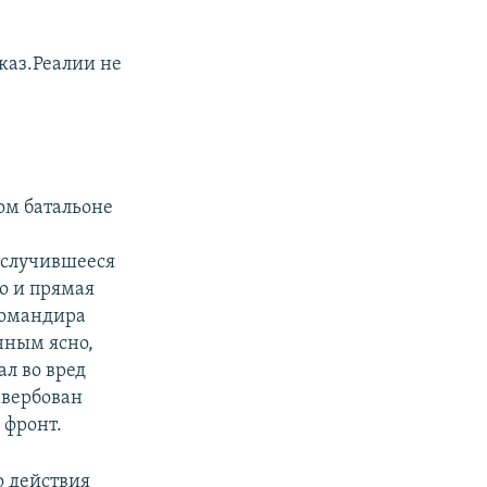
каз.Реалии не
ом батальоне
 случившееся
но и прямая
командира
нным ясно,
ал во вред
завербован
 фронт.
о действия