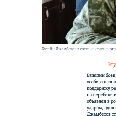
Хусейн Джамбетов в составе чеченског
Эту
Бывший боец 
особого назн
поддержку ре
на перебежчик
объявлен в р
ударом, одна
Джамбетов с