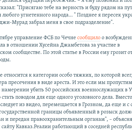
– делился будущий перебежчик. – Я ему позвонил и по
сказал: "Присягаю тебе на верность и буду рядом на пу
 любого угнетенного народа… " Позднее я пересек ук
аджи-Мурад забрал меня в свое подразделение".
тябре управление ФСБ по Чечне
сообщило
о возбужден
ела в отношении Хусейна Джамбетова за участие в
ком сообществе. По этой статье в России ему грозит от 
оды.
 относится к категории особо тяжких, по которой всег
ра пресечения в виде ареста. И это если мы пропусти
 намерении убить 50 российских военнослужащих в 
 стать поводом для еще одного уголовного дела. Вместо
 следует из видео, перемещается в Грозном, да еще и 
государственной границы объявленный в розыск долж
ан и передан правоохранительным органам", – объясня
сайту Кавказ.Реалии работающий в соседней республ