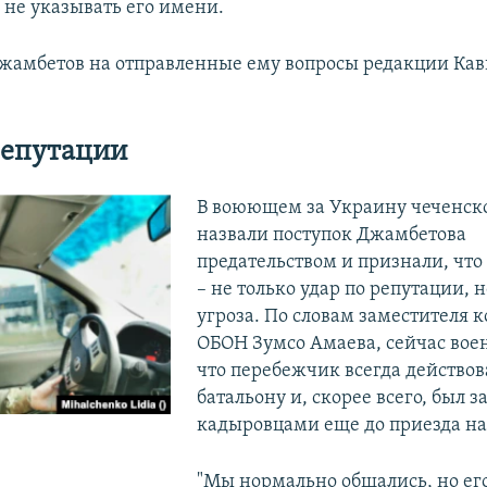
не указывать его имени.
жамбетов на отправленные ему вопросы редакции Кав
репутации
В воюющем за Украину чеченск
назвали поступок Джамбетова
предательством и признали, что
– не только удар по репутации, 
угроза. По словам заместителя 
ОБОН Зумсо Амаева, сейчас вое
что перебежчик всегда действов
батальону и, скорее всего, был 
кадыровцами еще до приезда на
"Мы нормально общались, но ег