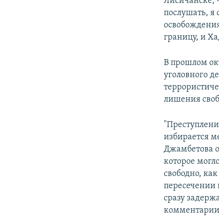
Лисичанске, 
послушать, я 
освобождения
границу, и Х
В прошлом ок
уголовного д
террористичес
лишения своб
"Преступление
избирается ме
Джамбетова о
которое могло
свободно, как
пересечении 
сразу задерж
комментарии 