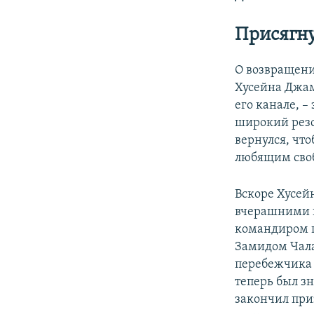
Присягну
О возвращени
Хусейна Джам
его канале, –
широкий резо
вернулся, чт
любящим свобо
Вскоре Хусей
вчерашними п
командиром п
Замидом Чала
перебежчика 
теперь был з
закончил приз