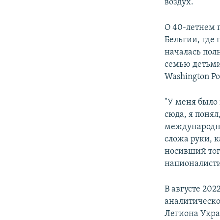
воздух.
О 40-летнем 
Бельгии, где 
началась пол
семью детьми
Washington Po
"У меня было
сюда, я поня
международно
сложа руки, к
носивший тог
националист
В августе 202
аналитическо
Легиона Укр