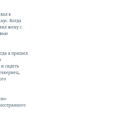
вал в
аус. Когда
вил жену с
рвью
огда я пришел
о
 и сидеть
ичкериец,
ого
но-
иностранного