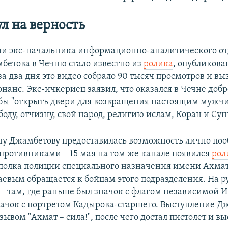
л на верность
и экс-начальника информационно-аналитического о
бетова в Чечню стало известно из
ролика
, опубликова
 за два дня это видео собрало 90 тысяч просмотров и вы
нанс. Экс-ичкериец заявил, что оказался в Чечне добр
обы "открыть двери для возвращения настоящим муж
ду, отчизну, свой народ, религию ислам, Коран и Сун
ну Джамбетову предоставилась возможность лично поо
ротивниками – 15 мая на том же канале появился
рол
олка полиции специального назначения имени Ахма
евым обращается к бойцам этого подразделения. На 
– там, где раньше был значок с флагом независимой И
начок с портретом Кадырова-старшего. Выступление Д
ывом "Ахмат – сила!", после чего достал пистолет и вы