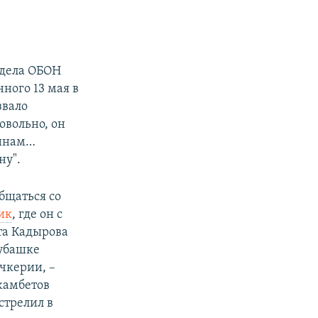
тдела ОБОН
нного 13 мая в
звало
овольно, он
чинам…
ну".
бщаться со
ик
, где он с
та Кадырова
рубашке
чкерии, –
жамбетов
стрелил в