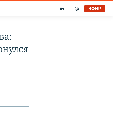
ЭФИР
ва:
рнулся