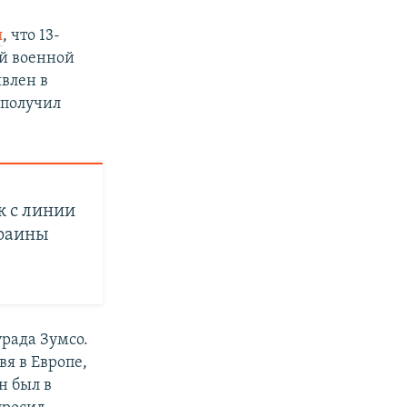
л
, что 13-
ой военной
явлен в
 получил
ж с линии
краины
рада Зумсо.
вя в Европе,
н был в