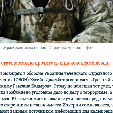
о подразделения на стороне Украины. Архивное фото
 статью можно прочитать и на чеченском языке
воюющего в обороне Украины чеченского Отдельного 
ачения (ОБОН) Хусейн Джамбетов вернулся в Грозный 
жиму Рамзана Кадырова. Этому не помешал тот факт, ч
а возбуждено уголовное дело по делу о терроризме, а
озыск. В батальоне же назвали случившееся предательс
ко сторонники независимости Ичкерии сомневаются, 
танет важным источником информации для кадыровце