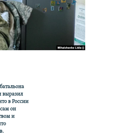
батальона
и выразил
то в России
 сам он
твом и
что
в.