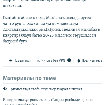
щвезегIан.
Гьанибго абизе ккола, МахIачхъалаялда ругел
чанго рукIа-рахъиналъул комплексазул
Элитаялъулалилан рикIкIунел. Гьединал минабахъ
квартираялъул багьа 20-25 миллион гъурщидеги
бахунеб буго.
Поделиться
Читать без VPN
Подпишитесь
Материалы по теме
Кризисалъул кьаби щун хIорлъарал анищал
Ипподромалъул ракь къваригIиндал ракIалде щварал
санитариял тIалабал