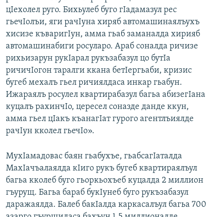
цIехолел руго. Бихьулеб буго гIадамазул рес
гьечIолъи, яги рачIуна хиряб автомашинаялъухъ
хисизе къваригIун, амма гьаб заманалда хирияб
автомашинабиги росуларо. Араб соналда ричизе
рихьизарун рукIарал рукъзабазул цо бутIа
ричичIогон таралги ккана бетIергьаби, кризис
бугеб мехалъ гьел ричиялдаса инкар гьабун.
Ижараялъ росулел квартирабазул багьа абизегIана
куцалъ рахинчIо, цересел соназде данде ккун,
амма гьел цIакъ къанагIат гурого агентлъиялде
рачIун кколел гьечIо».
МухIамадовас баян гьабухъе, гьабсагIаталда
МахIачъалаялда кIиго рукъ бугеб квартираялъул
багьа кколеб буго гьоркьохъеб куцалда 2 миллион
гъурущ. Багьа бараб букIунеб буго рукъзабазул
даражаялда. Балеб бакIалда каркасалъул багьа 700
азарго гъурщидаса бахъун 1,5 миллионалде