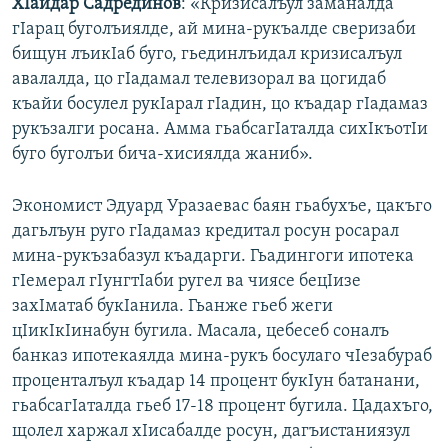
Х
Iайдар
Садрединов
: «Кризисалъул заманалда
гIарац буголъиялде, ай мина-рукъалде сверизаби
бищун лъикIаб буго, гьединлъидал кризисалъул
авалалда, цо гIадамал телевизорал ва цогидаб
къайи босулел рукIарал гIадин, цо къадар гIадамаз
рукъзалги росана. Амма гьабсагIаталда сихIкъотIи
буго буголъи бича-хисиялда жаниб».
Экономист Эдуард Уразаевас баян гьабухъе, цакъго
дагьлъун руго гIадамаз кредитал росун росарал
мина-рукъзабазул къадарги. Гьадингоги ипотека
гIемерал гIунгтIаби ругел ва чиясе бецIизе
захIматаб букIанила. Гьанже гьеб жеги
цIикIкIинабун бугила. Масала, цебесеб соналъ
банказ ипотекаялда мина-рукъ босулаго чIезабураб
проценталъул къадар 14 процент букIун батанани,
гьабсагIаталда гьеб 17-18 процент бугила. Цадахъго,
щолел харжал хIисабалде росун, дагъистаниязул