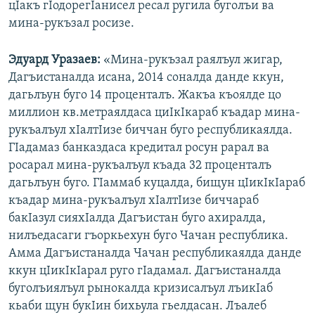
цIакъ гIодорегIанисел ресал ругила буголъи ва
мина-рукъзал росизе.
Эдуард Уразаев:
«Мина-рукъзал раялъул жигар,
Дагъистаналда исана, 2014 соналда данде ккун,
дагьлъун буго 14 проценталъ. Жакъа къоялде цо
миллион кв.метраялдаса циIкIкараб къадар мина-
рукъалъул хIалтIизе биччан буго республикаялда.
ГIадамаз банказдаса кредитал росун рарал ва
росарал мина-рукъалъул къада 32 проценталъ
дагьлъун буго. ГIаммаб куцалда, бищун цIикIкIараб
къадар мина-рукъалъул хIалтIизе биччараб
бакIазул сияхIалда Дагъистан буго ахиралда,
нилъедасаги гъоркьехун буго Чачан республика.
Амма Дагъистаналда Чачан республикаялда данде
ккун цIикIкIарал руго гIадамал. Дагъистаналда
буголъиялъул рынокалда кризисалъул лъикIаб
кьаби щун букIин бихьула гьелдасан. Лъалеб