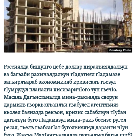
РАСПИСАНИЕ ВЕЩАНИЯ
ПОДПИШИТЕСЬ НА РАССЫЛКУ
СОЦИАЛЬНЫЕ СЕТИ
Россиялда бищунго цебе доллар хиралъиялдалъун
Все сайты РСЕ/РС
ва багьаби рахиналдалъун гIадатиял гIадамазе
загьирлъараб экономикияб кризисалъ гьезул
гIумрудул планалги хисизаричIого тун гьечIо.
Масала Дагъистаналда мина-ракьалда сверун
дармилъ гьоркьохъанлъи гьабулел агентлъияз
кьолел баяназда рекъон, кризис сабаблъун тIубан
дагьлъун буго гIадамазул мина-ракь босизе ругел
ресал, гьелъ гьабсагIат буголъиялъул даранги чIун
буго. Жакъа МахIачхъалаялда рукъалъул багьа щиб?