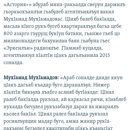
«Астория+» абураб мина-ракьалда сверун дармилъ
гьоркьохъанлъи гьабулеб агентлъиялъул вакил
МухIамад МухIамадовас. ЦIияб балеб бакIалда,
масала кIиго рукъ бугеб квартираялъул багьа цебе
800 азарго гъурущ букIун батани, гьанже гьеб цо
миллионалдеги бахунилан баян гьабуна гьес
«Эркенлъи» радиоялъе. ГIаммаб куцалда,
агентлъиязул хIалтIи цIакъ дагьлъанила 2015
соналда.
МухIамад МухIамадов:
«Араб соналде данде ккун
цIакъ дагьаб къадар буго дараналъул. Нижер
хIалтIи бикьула лъабго аслияб бутIаялде: ЦIиял
ралеб бакIалда рукъзал, ай каркасал ричи, кIиаблеб
нухалда бичулел рукъзабазул даран ва ижараялъ
кьолел бакIал. ЦIиял ралел бакIалда рукъзал
росиялъулцин мадар буго, амма жанир рукIа-
рахъине бегьулел квартираби цIакъ къанагIат