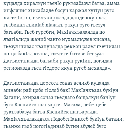
куцалда хиралъун гьечIо рукъзабазул багьа, амма
инфляция хIисабалде босун харжал хутIун руго
хисичIогон, гьелъ харжазда данде ккун хал
гьабидал лъикIаб хIалалъ рахун руго гьезул
багьаби. Гьеб гуребги, МахIачхъалаялда цо
лъагIалида жаниб чанго нухмалъулев хисана,
гьезул щивас къануналда рекъон ралел гьечIилан
цо-цо бакIал къана, гьелъги батизе бегьула
Дагъистаналда багьаби рахун рукIин, цогидал
регионазда гьел гIодоре ккун ругеб мехалда».
Дагъистаналда цересел соназ аслияб куцалда
минаби рай цебе тIолеб бакI МахIачхъала букIун
батани, ахирал соназ гьелдаго бащалъун бачIун
буго Каспийск шагьарги. Масала, цебе-цебе
рукъзабазул багьа Каспийск шагьаралда
МахIачхъалаялдаса гIодобегIанисеб букIун батани,
гьанже гьеб цогогIадинаб бугин абулеб буго