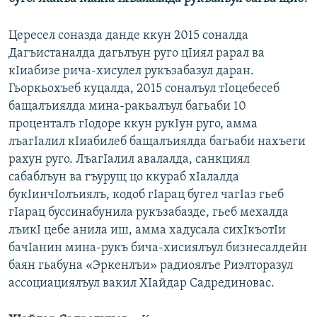
Цересел соназда данде ккун 2015 соналда
Дагъистаналда дагьлъун руго цIиял рарал ва
кIиабизе рича-хисулел рукъзабазул даран.
Гьоркьохъеб куцалда, 2015 соналъул тIоцебесеб
бащалъиялда мина-ракьалъул багьаби 10
проценталъ гIодоре ккун рукIун руго, амма
лъагIалил кIиабилеб бащалъиялда багьаби нахъеги
рахун руго. ЛъагIалил авалалда, санкциял
сабаблъун ва гъурущ цо ккураб хIалалда
букIинчIолъиялъ, кодоб гIарац бугел чагIаз гьеб
гIарац буссинабунила рукъзабазде, гьеб мехалда
лъикI цебе анила иш, амма хадусала сихIкъотIи
бачIанин мина-рукъ бича-хисиялъул бизнесалдейн
баян гьабуна «Эркенлъи» радиоялъе Риэлторазул
ассоциациялъул вакил ХIайдар Садрединовас.