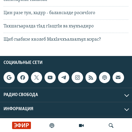
Цин разе тун, хадур - балансалде росичIого
Тахшагьаралда тIад гIащтIи ва хъухъадиро
Щиб гьабизе кколеб МахIачхъалаялъул мэрас?
СОЦИАЛЬНЫЕ СЕТИ
РАДИО СВОБОДА
ИНФОРМАЦИЯ
Радио Свобода © 2026 RFE/RL, Inc. | Все права защищены.
ЭФИР