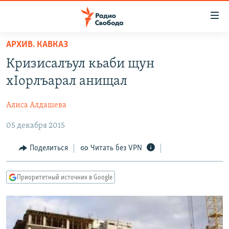
Ссылки
для
упрощенного
АРХИВ. КАВКАЗ
ПРОГРАММЫ
доступа
Кризисалъул кьаби щун
ПОДКАСТЫ
Вернуться
хIорлъарал анищал
к
АВТОРСКИЕ ПРОЕКТЫ
основному
Алиса Алдашева
ЦИТАТЫ СВОБОДЫ
содержанию
Вернутся
05 декабря 2015
МНЕНИЯ
к
КУЛЬТУРА
Поделиться
Читать без VPN
главной
навигации
IDEL.РЕАЛИИ
Вернутся
Приоритетный источник в Google
КАВКАЗ.РЕАЛИИ
к
СЕВЕР.РЕАЛИИ
поиску
СИБИРЬ.РЕАЛИИ