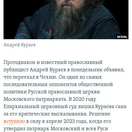
РАСПИСАНИЕ ВЕЩАНИЯ
ПОДПИШИТЕСЬ НА РАССЫЛКУ
СОЦИАЛЬНЫЕ СЕТИ
Андрей Кураев
Протодиакон и известный православный
публицист Андрей Кураев в понедельник объявил,
Все сайты РСЕ/РС
что переехал в Чехию. Он один из самых
последовательных оппонентов общественной
политики Русской православной церкви
Московского патриархата. В 2020 году
Епархиальный церковный суд лишил Кураева сана
за его критические высказывания. Решение
вступило
в силу в апреле 2023 года, когда его
утвердил патриарх Московский и всея Руси