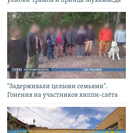
улыбки Трампа и принца Мухаммеда
"Задерживали целыми семьями".
Гонения на участников хиппи-слёта