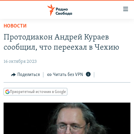
Ссылки
для
упрощенного
НОВОСТИ
ПРОГРАММЫ
доступа
Протодиакон Андрей Кураев
ПОДКАСТЫ
Вернуться
сообщил, что переехал в Чехию
к
АВТОРСКИЕ ПРОЕКТЫ
основному
16 октября 2023
ЦИТАТЫ СВОБОДЫ
содержанию
Вернутся
МНЕНИЯ
Поделиться
Читать без VPN
к
КУЛЬТУРА
главной
Приоритетный источник в Google
навигации
IDEL.РЕАЛИИ
Вернутся
КАВКАЗ.РЕАЛИИ
к
СЕВЕР.РЕАЛИИ
поиску
СИБИРЬ.РЕАЛИИ