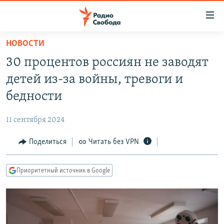
Ссылки
для
упрощенного
НОВОСТИ
ПРОГРАММЫ
доступа
30 процентов россиян не заводят
ПОДКАСТЫ
Вернуться
детей из-за войны, тревоги и
к
АВТОРСКИЕ ПРОЕКТЫ
бедности
основному
ЦИТАТЫ СВОБОДЫ
содержанию
11 сентября 2024
Вернутся
МНЕНИЯ
к
Поделиться
Читать без VPN
КУЛЬТУРА
главной
навигации
IDEL.РЕАЛИИ
Приоритетный источник в Google
Вернутся
КАВКАЗ.РЕАЛИИ
к
СЕВЕР.РЕАЛИИ
поиску
СИБИРЬ.РЕАЛИИ