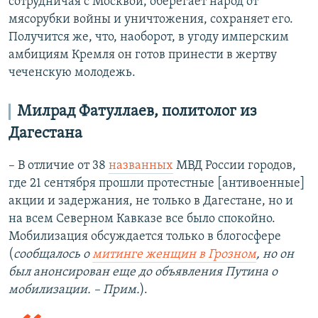
сотрудничая с Москвой, оберегает народ от
мясорубки войны и уничтожения, сохраняет его.
Получится же, что, наоборот, в угоду имперским
амбициям Кремля он готов принести в жертву
чеченскую молодежь.
Милрад Фатуллаев, политолог из
Дагестана
– В отличие от 38
названных
МВД России городов,
где 21 сентября прошли протестные [антивоенные]
акции и задержания, не только в Дагестане, но и
на всем Северном Кавказе все было спокойно.
Мобилизация обсуждается только в блогосфере
(
сообщалось о
митинге женщин в Грозном
, но он
был анонсирован еще до объявления Путина о
мобилизации. – Прим.
).