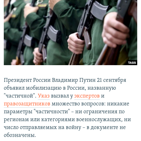
РАСПИСАНИЕ ВЕЩАНИЯ
ПОДПИШИТЕСЬ НА РАССЫЛКУ
СОЦИАЛЬНЫЕ СЕТИ
Все сайты РСЕ/РС
Президент России Владимир Путин 21 сентября
объявил мобилизацию в России, названную
"частичной".
Указ
вызвал у
экспертов
и
правозащитников
множество вопросов: никакие
параметры "частичности" – ни ограничения по
регионам или категориями военнослужащих, ни
число отправляемых на войну – в документе не
обозначены.