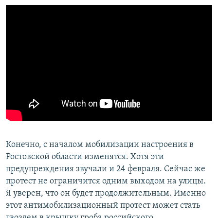
Конечно, с началом мобилизации настроения в
Ростовской области изменятся. Хотя эти
предупреждения звучали и 24 февраля. Сейчас же
протест не ограничится одним выходом на улицы.
Я уверен, что он будет продолжительным. Именно
этот антимобилизационный протест может стать
гвоздем в крышку гроба российского