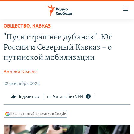
Ссылки
для
упрощенного
ОБЩЕСТВО. КАВКАЗ
ПРОГРАММЫ
доступа
"Пули страшнее дубинок". Юг
ПОДКАСТЫ
Вернуться
России и Северный Кавказ – о
к
АВТОРСКИЕ ПРОЕКТЫ
путинской мобилизации
основному
ЦИТАТЫ СВОБОДЫ
содержанию
Андрей Красно
Вернутся
МНЕНИЯ
к
22 сентября 2022
КУЛЬТУРА
главной
навигации
IDEL.РЕАЛИИ
Поделиться
Читать без VPN
Вернутся
КАВКАЗ.РЕАЛИИ
к
Приоритетный источник в Google
СЕВЕР.РЕАЛИИ
поиску
СИБИРЬ.РЕАЛИИ