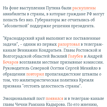
На фоне выступления Путина были
раскуплены
авиабилеты в страны, в которые граждане РФ могут
попасть без виз. Губернаторы же отчитались об
"абсолютной" поддержке решения президента.
"Краснодарский край выполнит все поставленные
задачи", – одним из первых
рапортовал
в телеграм-
канале Вениамин Кондратьев. Главы Ростовской и
Волгоградской областей Василий
Голубев
и Андрей
Бочаров
возглавили местные призывные комиссии.
Руководитель Северной Осетии Сергей Меняйло в
обращении
повторил
пропагандистские штампы о
том, что милитаристическая политика Кремля
призвана "отстоять целостность страны".
Эмоциональный пост
появился
и в телеграм-канале
главы Чечни Рамзана Кадырова. По его мнению,