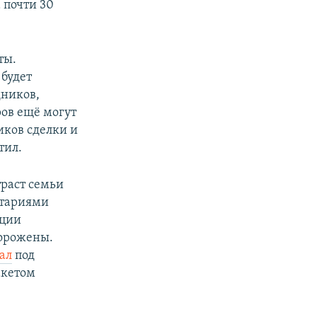
 почти 30
ты.
 будет
дников,
ров ещё могут
ков сделки и
тил.
раст семьи
итариями
кции
морожены.
ал
под
акетом