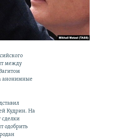
ссийского
ят между
Вагитом
на анонимные
дставил
ей Кудрин. На
у сделки
ит одобрить
продан