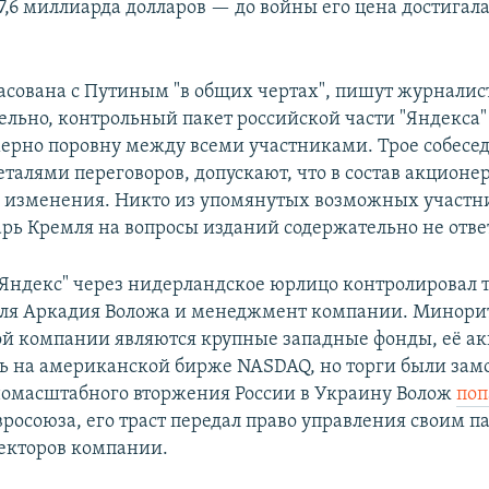
7,6 миллиарда долларов — до войны его цена достигала
асована с Путиным "в общих чертах", пишут журналис
льно, контрольный пакет российской части "Яндекса"
ерно поровну между всеми участниками. Трое собесе
еталями переговоров, допускают, что в состав акционе
 изменения. Никто из упомянутых возможных участни
арь Кремля на вопросы изданий содержательно не отве
Яндекс" через нидерландское юрлицо контролировал т
еля Аркадия Воложа и менеджмент компании. Минор
ой компании являются крупные западные фонды, её а
ь на американской бирже NASDAQ, но торги были за
номасштабного вторжения России в Украину Волож
поп
росоюза, его траст передал право управления своим п
екторов компании.