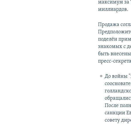
максимум за 
миллиардов.
Продажа согл
Предположите
поделён прим
знакомых с д
быть внесены
пресс-секрет
До войны "
соосноват
голландск
обращалис
После пол
санкции Ев
совету дир