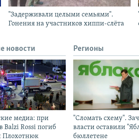
"Задерживали целыми семьями".
Гонения на участников хиппи-слёта
е новости
Регионы
ские медиа: при
"Сломать схему". За
в Balzi Rossi погиб
власти оставили "Ябл
л Плохотнюк
бюллетене