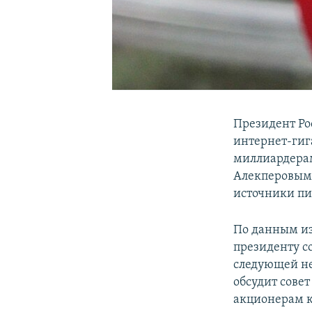
Президент Ро
интернет-гиг
миллиардера
Алекперовым 
источники пи
По данным из
президенту с
следующей не
обсудит совет
акционерам к