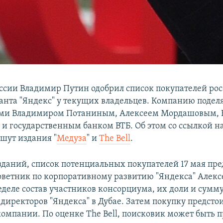
ссии Владимир Путин одобрил список покупателей ро
анта "Яндекс" у текущих владельцев. Компанию подел
ми Владимиром Потаниным, Алексеем Мордашовым, 
и государственным банком ВТБ. Об этом со ссылкой 
шут издания "
Медуза
" и
The Bell
.
даний, список потенциальных покупателей 17 мая пре
оветник по корпоративному развитию "Яндекса" Алекс
деле состав участников консорциума, их доли и сумм
 директоров "Яндекса" в Дубае. Затем покупку предсто
омпании. По оценке The Bell, поисковик может быть 