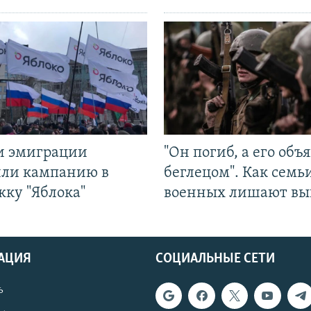
и эмиграции
"Он погиб, а его объ
или кампанию в
беглецом". Как семь
жку "Яблока"
военных лишают вы
АЦИЯ
СОЦИАЛЬНЫЕ СЕТИ
ь