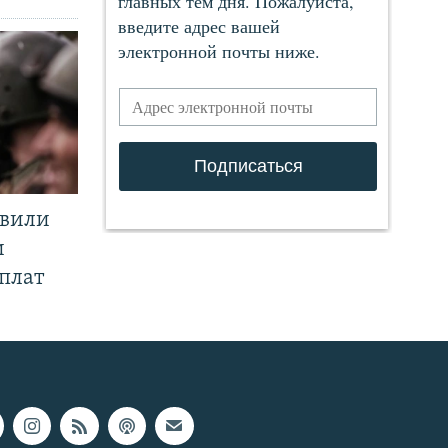
явили
и
плат