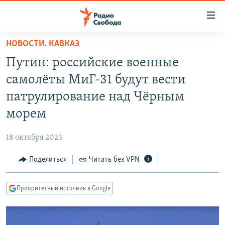
Ссылки
для
упрощенного
НОВОСТИ. КАВКАЗ
ПРОГРАММЫ
доступа
Путин: российские военные
ПОДКАСТЫ
Вернуться
самолёты МиГ-31 будут вести
к
АВТОРСКИЕ ПРОЕКТЫ
патрулирование над Чёрным
основному
ЦИТАТЫ СВОБОДЫ
содержанию
морем
Вернутся
МНЕНИЯ
к
18 октября 2023
КУЛЬТУРА
главной
Поделиться
Читать без VPN
навигации
IDEL.РЕАЛИИ
Вернутся
КАВКАЗ.РЕАЛИИ
к
Приоритетный источник в Google
СЕВЕР.РЕАЛИИ
поиску
СИБИРЬ.РЕАЛИИ