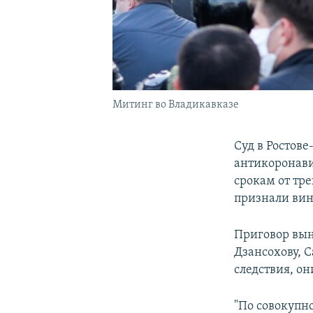
Митинг во Владикавказе
Суд в Ростов
антикоронави
срокам от тре
признали вин
Приговор вын
Дзансохову, 
следствия, о
"По совокупн