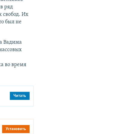
в ряд
 свобод. Их
то был не
та Вадима
 массовых
а во время
Читать
Установить