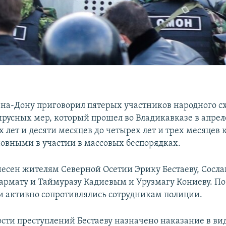
е-на-Дону приговорил пятерых участников народного с
русных мер, который прошел во Владикавказе в апреле
х лет и десяти месяцев до четырех лет и трех месяцев 
овными в участии в массовых беспорядках.
есен жителям Северной Осетии Эрику Бестаеву, Сосла
Сармату и Таймуразу Кадиевым и Урузмагу Кониеву. По
ни активно сопротивлялись сотрудникам полиции.
ости преступлений Бестаеву назначено наказание в ви