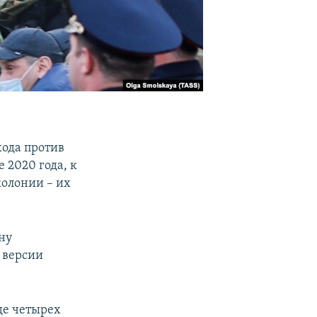
хода против
 2020 года, к
колонии – их
ну
 версии
де четырех