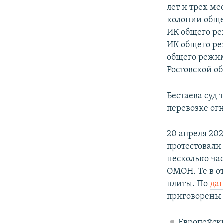
лет и трех м
колонии обще
ИК общего реж
ИК общего ре
общего режим
Ростовской об
Бестаева суд
перевозке ог
20 апреля 20
протестовали
несколько ча
ОМОН. Те в о
плиты. По
да
приговорены 
Европейски