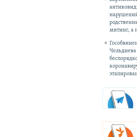
антиковидн
нарушений 
родственн
митинг, а 
Гособвинен
Чельдиева 
беспорядк
коронавиру
этапирова