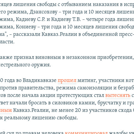
есяцев лишения свободы с отбыванием наказания в ис
го режима, Дзансохову – три года и 10 месяцев лишен
има, Кадиеву С.Р. и Кадиеву Т.В. – четыре года лишен
жима, Кониеву – три года и 10 месяцев лишения свобо
а", – рассказали Кавказ.Реалии в объединенной пресс
ласти.
 также признал виновным в незаконном приобретении
нестрельного оружия.
20 года во Владикавказе
прошел
митинг, участники кот
 против правительства, режима самоизоляции и безра
сов после начала акции протестующих стал
вытеснять
с
твет начали бросать в силовиков камни, брусчатку и г
нным
Кавказ.Реалии, не менее 20 из участников схода
к реальному лишению свободы.
й суд по правам человека
коммуницировал
жалобы уч