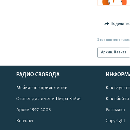
Поделить
Этот контент такж
Архив. Кавказ
РАДИО СВОБОДА
ИНФОРМ
Мобильное приложение
Как слушат
СОЦИАЛЬНЫЕ СЕТИ
Стипендия имени Петра Вайля
Как обойти
Архив 1997-2006
Рассылка
Контакт
Copyright
Все сайты РСЕ/РС