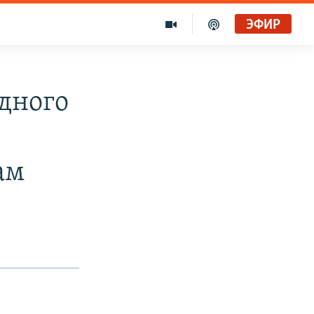
ЭФИР
дного
ам