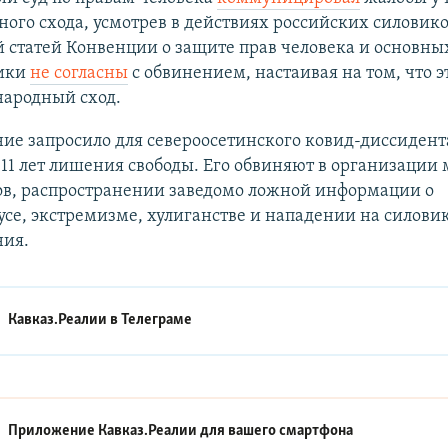
ого схода, усмотрев в действиях российских силовико
статей Конвенции о защите прав человека и основных
ики
не согласны
с обвинением, настаивая на том, что э
народный сход.
ие запросило для североосетинского ковид-диссиден
11 лет лишения свободы. Его обвиняют в организации
ов, распространении заведомо ложной информации о
се, экстремизме, хулиганстве и нападении на силовик
ния.
Кавказ.Реалии в
Телеграме
Приложение Кавказ.Реалии для вашего смартфона