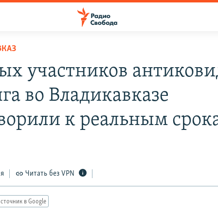
ВКАЗ
ых участников антикови
га во Владикавказе
ворили к реальным срок
ся
Читать без VPN
сточник в Google