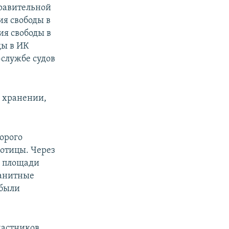
правительной
ия свободы в
ия свободы в
ды в ИК
-службе судов
, хранении,
орого
ботицы. Через
 площади
ранитные
 были
астников