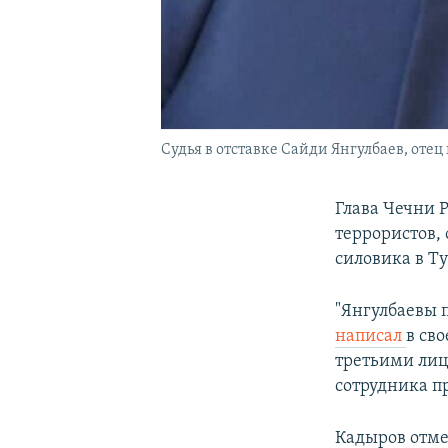
Судья в отставке Сайди Янгулбаев, оте
Глава Чечни 
террористов,
силовика в Т
"Янгулбаевы 
написал
в св
третьими лиц
сотрудника п
Кадыров отме