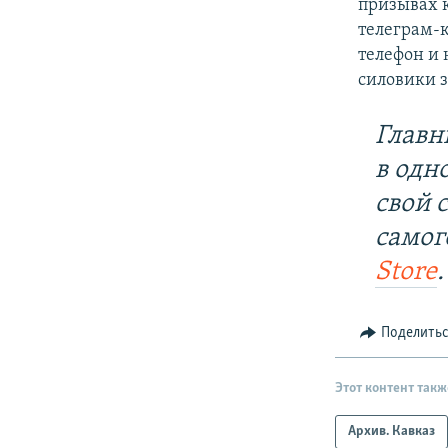
призывах 
телеграм-к
телефон и 
силовики з
Главн
в одн
свой 
самог
Store
.
Поделить
Этот контент такж
Архив. Кавказ