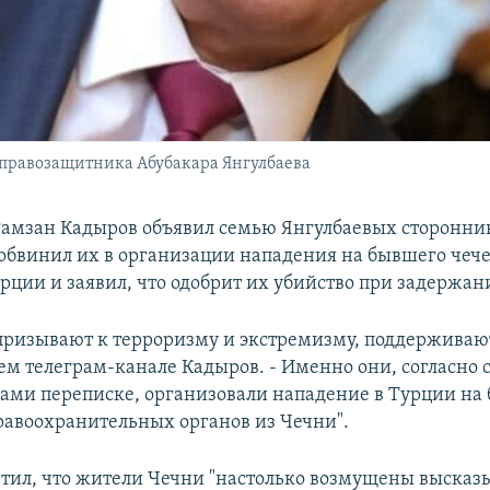
ц правозащитника Абубакара Янгулбаева
Рамзан Кадыров объявил семью Янгулбаевых сторонн
 обвинил их в организации нападения на бывшего чеч
урции и заявил, что одобрит их убийство при задержан
призывают к терроризму и экстремизму, поддерживают 
оем телеграм-канале Кадыров. - Именно они, согласно с
ами переписке, организовали нападение в Турции на
равоохранительных органов из Чечни".
тил, что жители Чечни "настолько возмущены выска