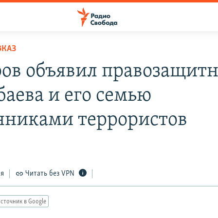
ВКАЗ
ов объявил правозащит
баева и его семью
нниками террористов
ся
Читать без VPN
сточник в Google