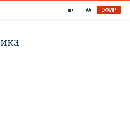
ЭФИР
ника