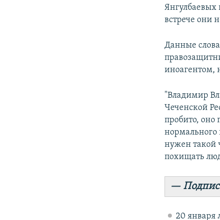
Янгулбаевых в
встрече они н
Данные слова
правозащитни
иноагентом, н
"Владимир Вл
Чеченской Рес
пробито, оно
нормального 
нужен такой 
похищать люд
— Подпис
20 января 