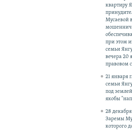
квартиру 
принудител
Мусаевой в
мошенничес
обеспечив
при этом и
семьи Янгу
вечера 20
правовом с
21 января 
семьи Янгу
под землей
якобы "нап
28 декабря
Заремы Мус
которого д