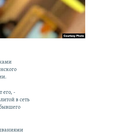
иками
енского
ии.
его, -
литой в сеть
 бывшего
зываниями