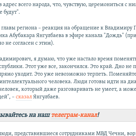
 адрес всего народа, что, чувствую, церемониться с н
е будут".
 главы региона – реакция на обращение к Владимиру 
ка Абубакара Янгулбаева в эфире канала "Дождь" (при
о не согласен с этим).
адимирович, я думаю, что уже настало время поменять
публики. Этот уже все, закончился. Это край. Дно не 
 прямо уходит. Это уже невозможно терпеть. Поменяйт
интеллектуального человека. Люди готовы идти на диа
человек, который даже разговаривать не умеет, а може
ей", –
сказал
Янгулбаев.
ывайтесь на наш
телеграм-канал
!
люди, представившиеся сотрудниками МВД Чечни, вор