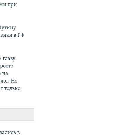
ими при
Путину
знан в РФ
 главу
просто
е на
лог. Не
т только
вались в