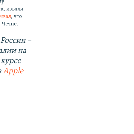
му
к, изъяли
ывал
, что
 Чечне.
России –
алии на
 курсе
в
Apple