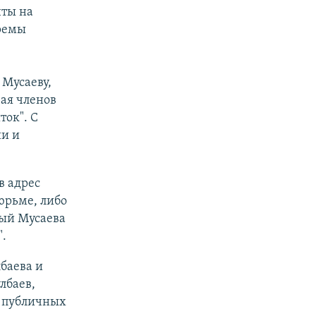
нты на
аремы
 Мусаеву,
чая членов
ток". С
ии и
в адрес
тюрьме, либо
ный Мусаева
".
баева и
лбаев,
о публичных