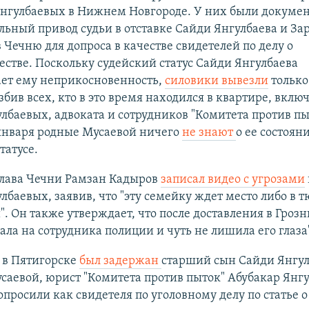
Янгулбаевых в Нижнем Новгороде. У них были докуме
ьный привод судьи в отставке Сайди Янгулбаева и З
 Чечню для допроса в качестве свидетелей по делу о
тве. Поскольку судейский статус Сайди Янгулбаева
ает ему неприкосновенность,
силовики вывезли
только
збив всех, кто в это время находился в квартире, вклю
лбаевых, адвоката и сотрудников "Комитета против пы
 января родные Мусаевой ничего
не знают
о ее состоян
татусе.
глава Чечни Рамзан Кадыров
записал видео с угрозами
лбаевых, заявив, что "эту семейку ждет место либо в 
". Он также утверждает, что после доставления в Гроз
ала на сотрудника полиции и чуть не лишила его глаза
 в Пятигорске
был задержан
старший сын Сайди Янгул
аевой, юрист "Комитета против пыток" Абубакар Янгу
опросили как свидетеля по уголовному делу по статье 