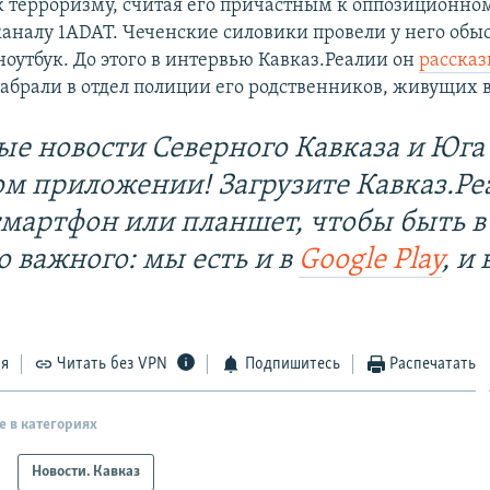
к терроризму, считая его причастным к оппозиционно
аналу 1ADAT. Чеченские силовики провели у него обыс
ноутбук. До этого в интервью Кавказ.Реалии он
рассказ
абрали в отдел полиции его родственников, живущих в
ые новости Северного Кавказа и Юга 
ом приложении! Загрузите Кавказ.Ре
смартфон или планшет, чтобы быть в
о важного: мы есть и в
Google Play
, и 
ся
Читать без VPN
Подпишитесь
Распечатать
е в категориях
Новости. Кавказ