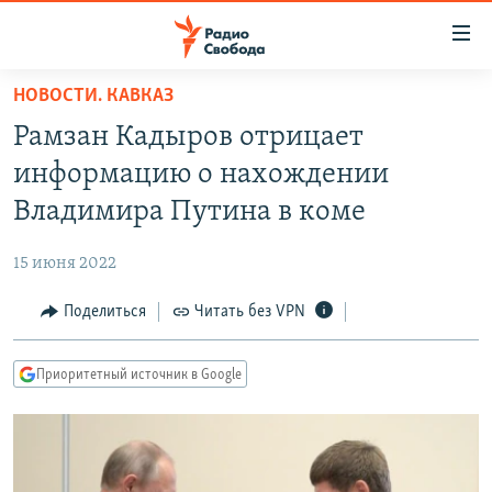
Ссылки
для
упрощенного
НОВОСТИ. КАВКАЗ
ПРОГРАММЫ
доступа
Рамзан Кадыров отрицает
ПОДКАСТЫ
Вернуться
информацию о нахождении
к
АВТОРСКИЕ ПРОЕКТЫ
Владимира Путина в коме
основному
ЦИТАТЫ СВОБОДЫ
содержанию
15 июня 2022
Вернутся
МНЕНИЯ
к
Поделиться
Читать без VPN
КУЛЬТУРА
главной
навигации
IDEL.РЕАЛИИ
Приоритетный источник в Google
Вернутся
КАВКАЗ.РЕАЛИИ
к
СЕВЕР.РЕАЛИИ
поиску
СИБИРЬ.РЕАЛИИ