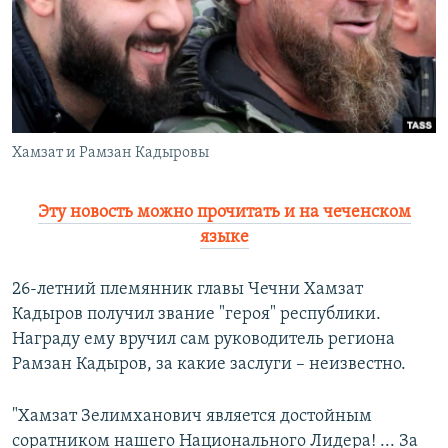
РАСПИСАНИЕ ВЕЩАНИЯ
ПОДПИШИТЕСЬ НА РАССЫЛКУ
СОЦИАЛЬНЫЕ СЕТИ
Хамзат и Рамзан Кадыровы
Эту новость можно прочитать и на чеченском
языке
Все сайты РСЕ/РС
26-летний племянник главы Чечни Хамзат
Кадыров получил звание "героя" республики.
Награду ему вручил сам руководитель региона
Рамзан Кадыров, за какие заслуги – неизвестно.
"Хамзат Зелимханович является достойным
соратником нашего Национального Лидера! ... За