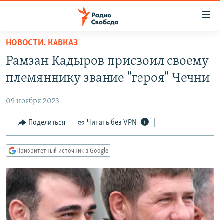
Ссылки
для
упрощенного
НОВОСТИ. КАВКАЗ
ПРОГРАММЫ
доступа
Рамзан Кадыров присвоил своему
ПОДКАСТЫ
Вернуться
племяннику звание "героя" Чечни
к
АВТОРСКИЕ ПРОЕКТЫ
основному
09 ноября 2023
ЦИТАТЫ СВОБОДЫ
содержанию
Вернутся
МНЕНИЯ
Поделиться
Читать без VPN
к
КУЛЬТУРА
главной
Приоритетный источник в Google
навигации
IDEL.РЕАЛИИ
Вернутся
КАВКАЗ.РЕАЛИИ
к
СЕВЕР.РЕАЛИИ
поиску
СИБИРЬ.РЕАЛИИ