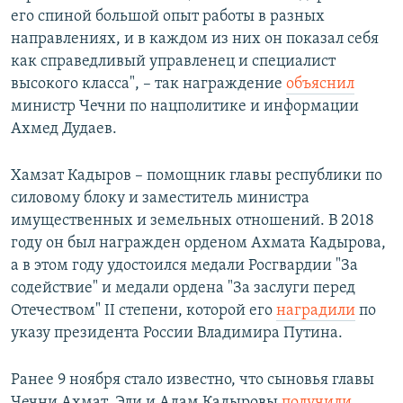
его спиной большой опыт работы в разных
направлениях, и в каждом из них он показал себя
как справедливый управленец и специалист
высокого класса", – так награждение
объяснил
министр Чечни по нацполитике и информации
Ахмед Дудаев.
Хамзат Кадыров – помощник главы республики по
силовому блоку и заместитель министра
имущественных и земельных отношений. В 2018
году он был награжден орденом Ахмата Кадырова,
а в этом году удостоился медали Росгвардии "За
содействие" и медали ордена "За заслуги перед
Отечеством" II степени, которой его
наградили
по
указу президента России Владимира Путина.
Ранее 9 ноября стало известно, что сыновья главы
Чечни Ахмат, Эли и Адам Кадыровы
получили