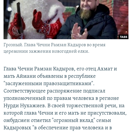
РАСПИСАНИЕ ВЕЩАНИЯ
ПОДПИШИТЕСЬ НА РАССЫЛКУ
СОЦИАЛЬНЫЕ СЕТИ
Грозный. Глава Чечни Рамзан Кадыров во время
церемонии зажжения новогодней елки.
Глава Чечни Рамзан Кадыров, его отец Ахмат и
Все сайты РСЕ/РС
мать Аймани объявлены в республике
"заслуженными правозащитниками".
Соответствующее распоряжение подписал
уполномоченный по правам человека в регионе
Нурди Нухажиев. В своей торжественной речи, на
которой глава Чечни и его мать не присутствовали,
омбудсмен отметил "огромный вклад" семьи
Кадыровых "в обеспечение прав человека и в