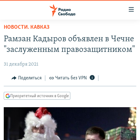
Ссылки
для
упрощенного
НОВОСТИ. КАВКАЗ
ПРОГРАММЫ
доступа
Рамзан Кадыров объявлен в Чечне
ПОДКАСТЫ
Вернуться
"заслуженным правозащитником"
к
АВТОРСКИЕ ПРОЕКТЫ
основному
31 декабря 2021
ЦИТАТЫ СВОБОДЫ
содержанию
Вернутся
МНЕНИЯ
Поделиться
Читать без VPN
к
КУЛЬТУРА
главной
Приоритетный источник в Google
навигации
IDEL.РЕАЛИИ
Вернутся
КАВКАЗ.РЕАЛИИ
к
СЕВЕР.РЕАЛИИ
поиску
СИБИРЬ.РЕАЛИИ