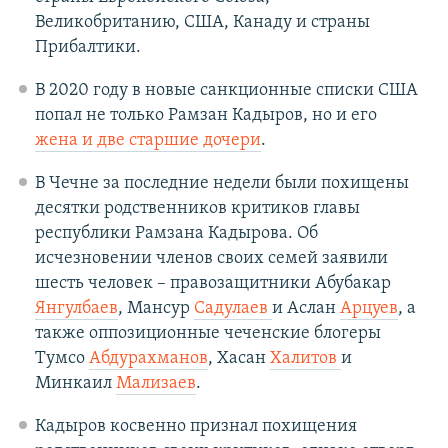
Великобританию, США, Канаду и страны
Прибалтики.
В 2020 году в новые санкционные списки США
попал не только Рамзан Кадыров, но и его
жена и две старшие дочери
.
В Чечне за последние недели были похищены
десятки родственников критиков главы
республики Рамзана Кадырова. Об
исчезновении членов своих семей заявили
шесть человек – правозащитники Абубакар
Янгулбаев
, Мансур
Садулаев
и Аслан
Арцуев
, а
также оппозиционные чеченские блогеры
Тумсо
Абдурахманов
, Хасан
Халитов
и
Минкаил
Мализаев
.
Кадыров косвенно признал похищения