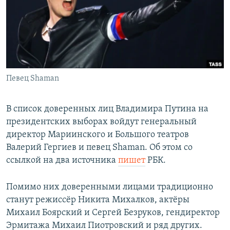
РАСПИСАНИЕ ВЕЩАНИЯ
ПОДПИШИТЕСЬ НА РАССЫЛКУ
СОЦИАЛЬНЫЕ СЕТИ
Певец Shaman
В список доверенных лиц Владимира Путина на
президентских выборах войдут генеральный
Все сайты РСЕ/РС
директор Мариинского и Большого театров
Валерий Гергиев и певец Shaman. Об этом со
ссылкой на два источника
пишет
РБК.
Помимо них доверенными лицами традиционно
станут режиссёр Никита Михалков, актёры
Михаил Боярский и Сергей Безруков, гендиректор
Эрмитажа Михаил Пиотровский и ряд других.