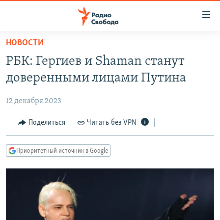
Ссылки
для
упрощенного
НОВОСТИ
ПРОГРАММЫ
доступа
РБК: Гергиев и Shaman станут
ПОДКАСТЫ
Вернуться
доверенными лицами Путина
к
АВТОРСКИЕ ПРОЕКТЫ
основному
12 декабря 2023
ЦИТАТЫ СВОБОДЫ
содержанию
Вернутся
МНЕНИЯ
Поделиться
Читать без VPN
к
КУЛЬТУРА
главной
Приоритетный источник в Google
навигации
IDEL.РЕАЛИИ
Вернутся
КАВКАЗ.РЕАЛИИ
к
СЕВЕР.РЕАЛИИ
поиску
СИБИРЬ.РЕАЛИИ