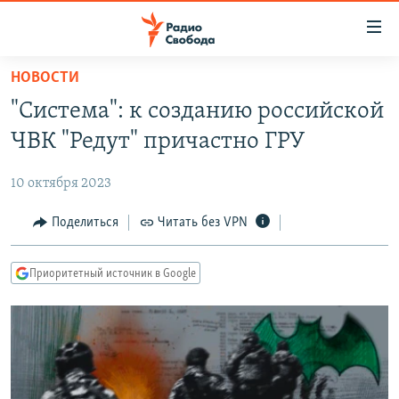
Ссылки
для
упрощенного
НОВОСТИ
ПРОГРАММЫ
доступа
"Система": к созданию российской
ПОДКАСТЫ
Вернуться
ЧВК "Редут" причастно ГРУ
к
АВТОРСКИЕ ПРОЕКТЫ
основному
10 октября 2023
ЦИТАТЫ СВОБОДЫ
содержанию
Вернутся
МНЕНИЯ
Поделиться
Читать без VPN
к
КУЛЬТУРА
главной
Приоритетный источник в Google
навигации
IDEL.РЕАЛИИ
Вернутся
КАВКАЗ.РЕАЛИИ
к
СЕВЕР.РЕАЛИИ
поиску
СИБИРЬ.РЕАЛИИ